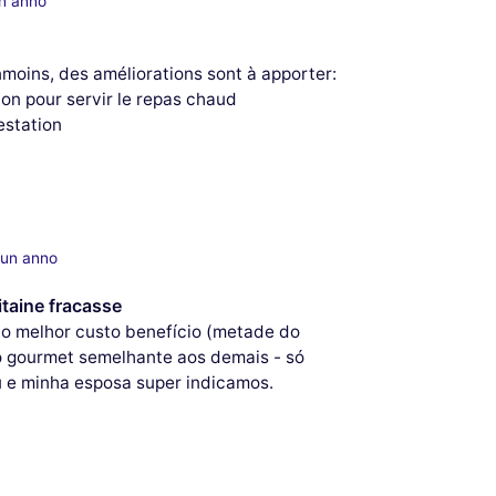
un anno
nmoins, des améliorations sont à apporter:
tion pour servir le repas chaud
estation
 un anno
itaine fracasse
lo melhor custo benefício (metade do
io gourmet semelhante aos demais - só
u e minha esposa super indicamos.