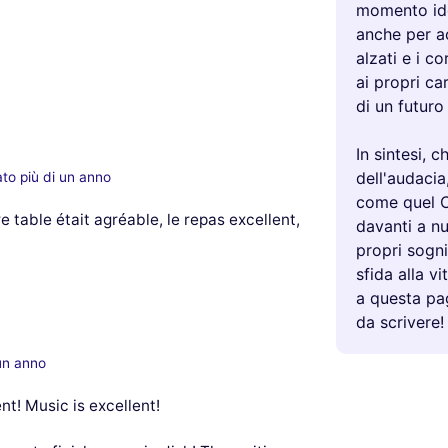
momento idea
anche per acc
alzati e i co
ai propri ca
di un futur
In sintesi, 
dell'audacia
to più di un anno
come quel C
 table était agréable, le repas excellent,
davanti a n
propri sogni
sfida alla vi
a questa pag
da scrivere!
un anno
nt! Music is excellent!