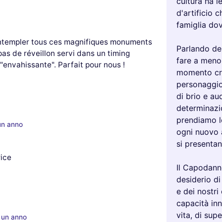
cultura ha l
d'artificio c
famiglia dov
contempler tous ces magnifiques monuments
Parlando de
pas de réveillon servi dans un timing
fare a meno
envahissante". Parfait pour nous !
momento cru
personaggio
di brio e au
determinazio
prendiamo le
un anno
ogni nuovo a
si presentan
ice
Il Capodann
desiderio di
e dei nostr
capacità inn
vita, di sup
i un anno