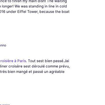
nce to finish my main dish! The waiting
n longer! We was standing in line in cold
016 under Eiffel Tower, because the boat
anno
roisière à Paris
. Tout sest bien passé.Jai
 diner croisère sest déroulé comme prévu,
s très bien mangé et passé un agréable