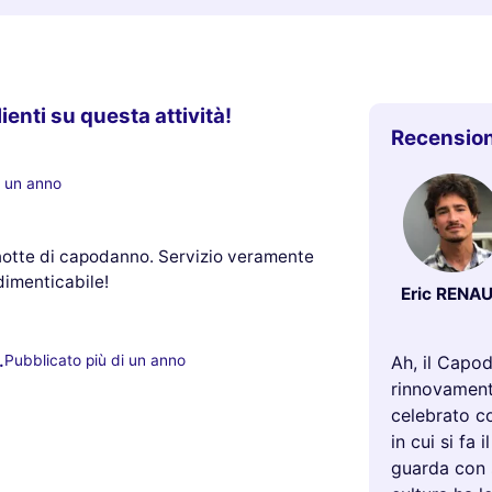
lienti su questa attività!
Recension
i un anno
 notte di capodanno. Servizio veramente
dimenticabile!
Eric RENA
.
Ah, il Capod
Pubblicato più di un anno
rinnovament
celebrato c
in cui si fa 
guarda con 