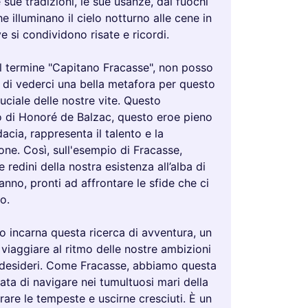
e sue tradizioni, le sue usanze, dai fuochi
he illuminano il cielo notturno alle cene in
e si condividono risate e ricordi.
l termine "Capitano Fracasse", non posso
 di vederci una bella metafora per questo
ciale delle nostre vite. Questo
 di Honoré de Balzac, questo eroe pieno
dacia, rappresenta il talento e la
ne. Così, sull'esempio di Fracasse,
 redini della nostra esistenza all’alba di
nno, pronti ad affrontare le sfide che ci
o.
o incarna questa ricerca di avventura, un
 viaggiare al ritmo delle nostre ambizioni
i desideri. Come Fracasse, abbiamo questa
ata di navigare nei tumultuosi mari della
erare le tempeste e uscirne cresciuti. È un