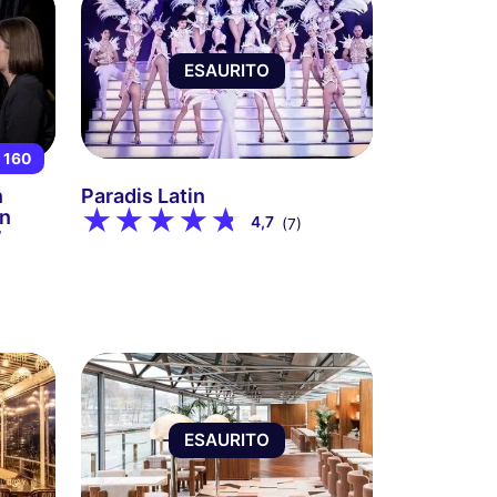
ESAURITO
 160
n
Paradis Latin
on
4,7
(7)
7
ESAURITO