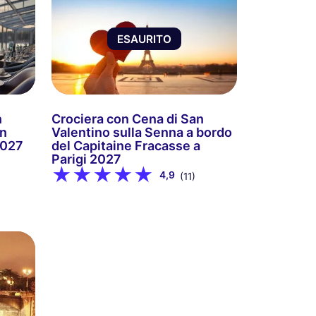
ESAURITO
n
Crociera con Cena di San
on
Valentino sulla Senna a bordo
2027
del Capitaine Fracasse a
Parigi 2027
4,9
(11)