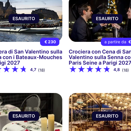
ESAURITO
ESAURITO
€ 230
a partire da
€
era di San Valentino sulla
Crociera con Cena di Sa
 con i Bateaux-Mouches
Valentino sulla Senna c
rigi 2027
Paris Seine a Parigi 202
4,7
4,8
(18)
(18)
ESAURITO
ESAURITO