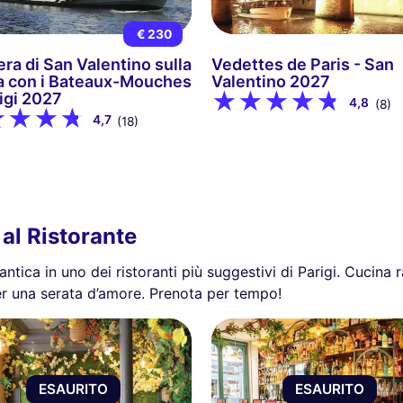
€ 230
era di San Valentino sulla
Vedettes de Paris - San
 con i Bateaux-Mouches
Valentino 2027
rigi 2027
4,8
(8)
4,7
(18)
 al Ristorante
tica in uno dei ristoranti più suggestivi di Parigi. Cucina ra
 per una serata d’amore. Prenota per tempo!
ESAURITO
ESAURITO