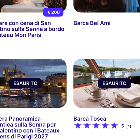
€ 260
era con cena di San
Barca Bel Ami
tino sulla Senna a bordo
ateau Mon Paris
ESAURITO
ESAURITO
era Panoramica
Barca Tosca
tica sulla Senna per
5
(1)
alentino con i Bateaux
iens di Parigi 2027