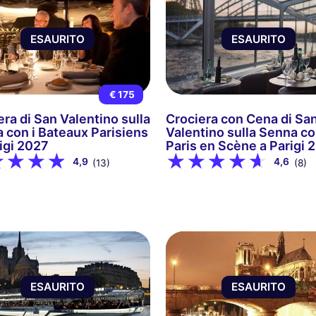
ESAURITO
ESAURITO
€ 175
era di San Valentino sulla
Crociera con Cena di Sa
 con i Bateaux Parisiens
Valentino sulla Senna c
rigi 2027
Paris en Scène a Parigi 
4,9
4,6
(13)
(8)
ESAURITO
ESAURITO