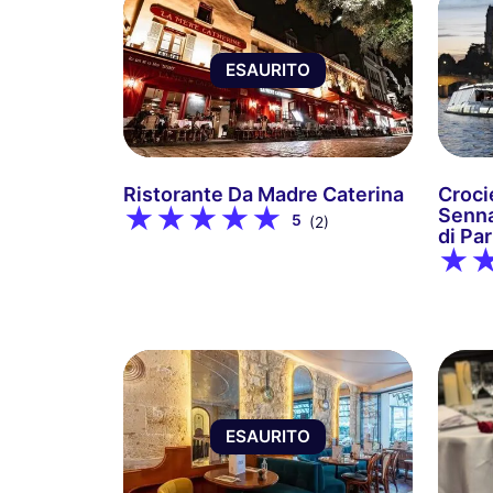
ESAURITO
Ristorante Da Madre Caterina
Croci
Senna
5
(2)
di Pa
ESAURITO