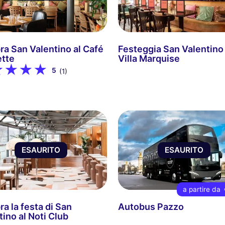
ra San Valentino al Café
Festeggia San Valentino 
tte
Villa Marquise
5
(1)
ESAURITO
ESAURITO
a partire da
a la festa di San
Autobus Pazzo
tino al Noti Club