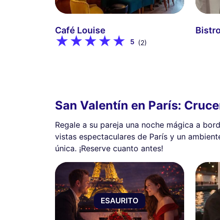
Café Louise
Bistro
5
(2)
San Valentín en París: Cruc
Regale a su pareja una noche mágica a bord
vistas espectaculares de París y un ambien
única. ¡Reserve cuanto antes!
ESAURITO