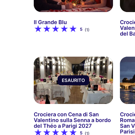
Il Grande Blu
Croci
Valen
5
(1)
del B
ESAURITO
Crociera con Cena di San
Croci
Valentino sulla Senna a bordo
Roman
del Théo a Parigi 2027
San V
Paris
5
(1)