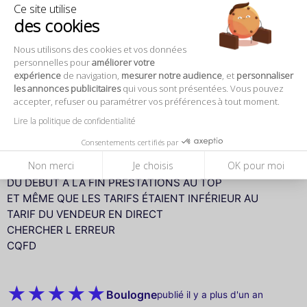
Ce site utilise
Monique S.
publié il y a plus d'un an
des cookies
le spectacle magnifique super je ne…
Nous utilisons des cookies et vos données
le spectacle magnifique super je ne trouve pas de mots
personnelles pour
améliorer votre
assez forts pourle decrire par compte le menu laissait à
expérience
de navigation,
mesurer notre audience
, et
personnaliser
desirer
les annonces publicitaires
qui vous sont présentées. Vous pouvez
accepter, refuser ou paramétrer vos préférences à tout moment.
Lire la politique de confidentialité
CLAUDE H.
publié il y a plus d'un an
Consentements certifiés par
Non merci
Je choisis
OK pour moi
DU DÉBUT A LA FIN PRESTATIONS AU TOP
DU DÉBUT A LA FIN PRESTATIONS AU TOP
ET MÊME QUE LES TARIFS ÉTAIENT INFÉRIEUR AU
TARIF DU VENDEUR EN DIRECT
CHERCHER L ERREUR
CQFD
Boulogne
publié il y a plus d'un an