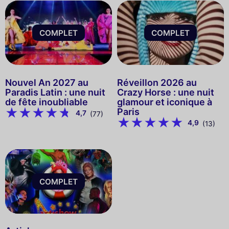
COMPLET
COMPLET
Nouvel An 2027 au
Réveillon 2026 au
Paradis Latin : une nuit
Crazy Horse : une nuit
de fête inoubliable
glamour et iconique à
Paris
4,7
(77)
4,9
(13)
COMPLET