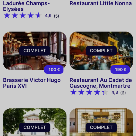
Ladurée Champs-
Restaurant Little Nonna
Elysées
4,6
(5)
COMPLET
COMPLET
100 €
190 €
Brasserie Victor Hugo
Restaurant Au Cadet de
Paris XVI
Gascogne, Montmartre
4,3
(6)
COMPLET
COMPLET