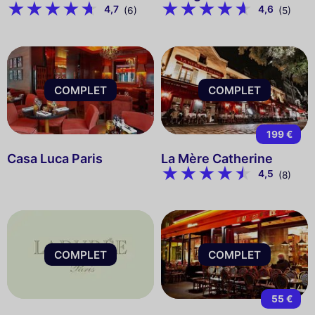
4,7
4,6
(6)
(5)
COMPLET
COMPLET
199 €
Casa Luca Paris
La Mère Catherine
4,5
(8)
COMPLET
COMPLET
55 €