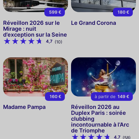
599 €
180 €
Réveillon 2026 sur le
Le Grand Corona
Mirage : nuit
d’exception sur la Seine
4,7
(10)
160 €
à partir de
149 €
Madame Pampa
Réveillon 2026 au
Duplex Paris : soirée
clubbing
incontournable à l’Arc
de Triomphe
4,7
(58)