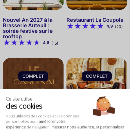
Nouvel An 2027 à la
Restaurant La Coupole
Brasserie Auteuil :
4,9
(20)
soirée festive sur le
rooftop
4,6
(15)
COMPLET
COMPLET
Ce site utilise
des cookies
Restaurant Le Cardinal
Café Louise
Nous utilisons des cookies et vos données
personnelles pour
améliorer votre
expérience
de navigation,
mesurer notre audience
, et
personnaliser