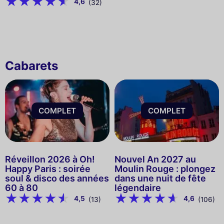
4,6
(32)
Cabarets
COMPLET
COMPLET
Réveillon 2026 à Oh!
Nouvel An 2027 au
Happy Paris : soirée
Moulin Rouge : plongez
soul & disco des années
dans une nuit de fête
60 à 80
légendaire
4,5
4,6
(13)
(106)