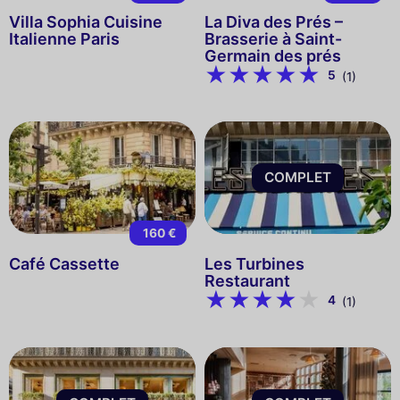
Villa Sophia Cuisine
La Diva des Prés –
Italienne Paris
Brasserie à Saint-
Germain des prés
5
(1)
COMPLET
160 €
Café Cassette
Les Turbines
Restaurant
4
(1)