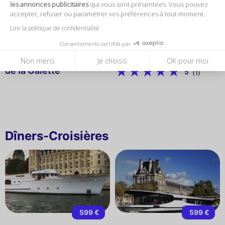
les annonces publicitaires
qui vous sont présentées. Vous pouvez
COMPLET
COMPLET
accepter, refuser ou paramétrer vos préférences à tout moment.
Lire la politique de confidentialité
190 €
Consentements certifiés par
Restaurant Le Moulin
Sir Winston
Non merci
Je choisis
OK pour moi
de la Galette
5
(1)
Dîners-Croisières
599 €
599 €