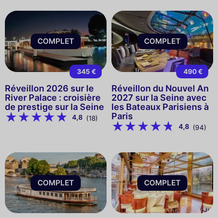
COMPLET
COMPLET
345 €
490 €
Réveillon 2026 sur le
Réveillon du Nouvel An
River Palace : croisière
2027 sur la Seine avec
de prestige sur la Seine
les Bateaux Parisiens à
Paris
4,8
(18)
4,8
(94)
COMPLET
COMPLET