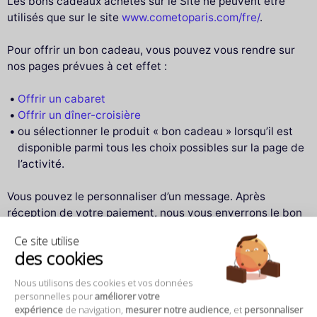
Les bons cadeaux achetés sur le Site ne peuvent être
utilisés que sur le site
www.cometoparis.com/fre/
.
Pour offrir un bon cadeau, vous pouvez vous rendre sur
nos pages prévues à cet effet :
Offrir un cabaret
Offrir un dîner-croisière
ou sélectionner le produit « bon cadeau » lorsqu’il est
disponible parmi tous les choix possibles sur la page de
l’activité.
Vous pouvez le personnaliser d’un message. Après
réception de votre paiement, nous vous enverrons le bon
cadeau par email et vous pourrez l’adresser au
Ce site utilise
bénéficiaire le jour J.
des cookies
Pour utiliser un bon cadeau, il suffit de vous rendre sur la
Nous utilisons des cookies et vos données
page
https://www.cometoparis.com/fre/utiliser-mon-bon-
personnelles pour
améliorer votre
expérience
de navigation,
mesurer notre audience
, et
personnaliser
cadeau
en insérant votre numéro de référence. Vous