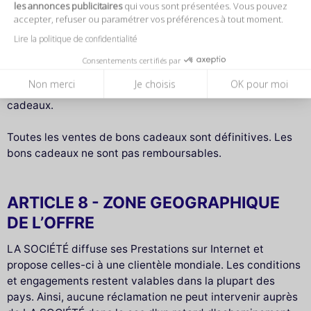
les annonces publicitaires
qui vous sont présentées. Vous pouvez
pouvez ensuite réserver une date pour bénéficier de
accepter, refuser ou paramétrer vos préférences à tout moment.
l’activité choisie.
Lire la politique de confidentialité
LA SOCIÉTÉ se réserve le droit d'annuler les bons
Consentements certifiés par
cadeaux obtenus de manière frauduleuse. LA SOCIÉTÉ
Non merci
Je choisis
OK pour moi
n'est pas responsable de la perte ou du vol des bons
cadeaux.
Toutes les ventes de bons cadeaux sont définitives. Les
bons cadeaux ne sont pas remboursables.
ARTICLE 8 - ZONE GEOGRAPHIQUE
DE L’OFFRE
LA SOCIÉTÉ diffuse ses Prestations sur Internet et
propose celles-ci à une clientèle mondiale. Les conditions
et engagements restent valables dans la plupart des
pays. Ainsi, aucune réclamation ne peut intervenir auprès