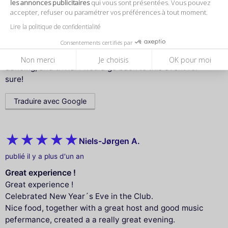
les annonces publicitaires
qui vous sont présentées. Vous pouvez
Americans and for awhile we were concerned we were
accepter, refuser ou paramétrer vos préférences à tout moment.
out of place amongst the more established French
Lire la politique de confidentialité
community surrounding us. We had so much fun! The
Consentements certifiés par
food was delicious, beverages plentiful, and
entertainment non-stop from live music, karaoke,
Non merci
Je choisis
OK pour moi
dancing, and trivia. I would go back to this event for
sure!
Traduire avec Google
Niels-Jørgen A.
publié il y a plus d'un an
Great experience !
Great experience !
Celebrated New Year´s Eve in the Club.
Nice food, together with a great host and good music
pefermance, created a a really great evening.