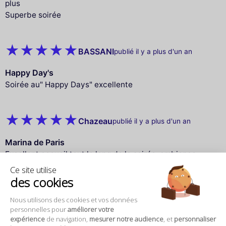
plus
Superbe soirée
BASSANI
publié il y a plus d'un an
Happy Day's
Soirée au" Happy Days" excellente
Chazeau
publié il y a plus d'un an
Marina de Paris
Excellent accueil tout le long de la soirée, ambiance
festive très réussie
Ce site utilise
des cookies
Nous utilisons des cookies et vos données
Mallory I.
publié il y a plus d'un an
personnelles pour
améliorer votre
expérience
de navigation,
mesurer notre audience
, et
personnaliser
A joyful surprise! I went with a group of mid-20s,