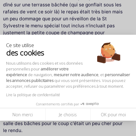
dîné sur une terrasse bâchée (qui se gonflait sous les
rafales de vent ce soir là) le repas était très bien mais
un peu dommage que pour un réveillon de la St
Sylvestre le menu spécial tout inclus n'incluait pas
justement la petite coupe de champagne pour
l'occasion mais nécessitait d'ajouter la carte bleue pour
Ce site utilise
finir. La danseuse de cancan ne s 'est pas ménagé
des cookies
entre les tables chaleureuses de la salle et celles moins
bien configurées pour l'exercice de la zone bâchée,
Nous utilisons des cookies et vos données
pareil pour la chanteuse qui a fait très bien son
personnelles pour
améliorer votre
expérience
de navigation,
mesurer notre audience
, et
personnaliser
maximum dans les mêmes conditions, le pianiste prévu
les annonces publicitaires
qui vous sont présentées. Vous pouvez
n'était pas visible depuis la tente (j'exagère un peu) et
accepter, refuser ou paramétrer vos préférences à tout moment.
pour le DJ et danse, là depuis les bâches on n'étaient
Lire la politique de confidentialité
plus dans le coup. Enfin et c'est très important tout le
personnel a été très professionnel et d'une grande
Consentements certifiés par
amabilité pour apporter une ambiance festive.
Non merci
Je choisis
OK pour moi
Globalement, a l'intérieur sans doute très bien, de la
salle des bâches pour le coup c'était un peu cher pour
le rendu.