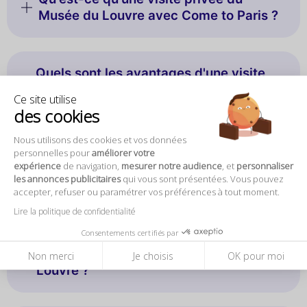
Musée du Louvre avec Come to Paris ?
Quels sont les avantages d'une visite
privée du Louvre par rapport à une
Ce site utilise
visite classique ?
des cookies
Nous utilisons des cookies et vos données
personnelles pour
améliorer votre
Que peut-on voir lors d'une visite
expérience
de navigation,
mesurer notre audience
, et
personnaliser
privée du Louvre ?
les annonces publicitaires
qui vous sont présentées. Vous pouvez
accepter, refuser ou paramétrer vos préférences à tout moment.
Lire la politique de confidentialité
Consentements certifiés par
Comment Come to Paris sélectionne-t-il
ses guides pour les visites privées du
Non merci
Je choisis
OK pour moi
Louvre ?