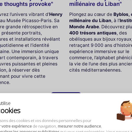
 thoughts provoke"
millénaire du Liban"
rez l’univers vibrant d’
Henry
Plongez au cœur de
Byblos, 
au Musée Picasso‑Paris. Sa
millénaire du Liban
, à l’
Insti
re grande rétrospective en
Monde Arabe
. Découvrez pl
 présente portraits,
400 trésors antiques
, des
res et installations révélant
obélisques aux bijoux royaux
quotidienne et l’identité
retraçant 9 000 ans d’histoir
aine. Une immersion unique
expérience immersive sur le
’art contemporain, à travers
commerce, l’alphabet phénici
vres puissantes et pleines
la vie de l’une des plus anci
ion, à réserver dès
cités méditerranéennes.
nant pour vivre cette
ence.
Voir tout
tilise
cookies
isons des cookies et vos données personnelles pour
r votre expérience
de navigation,
mesurer notre audience
,
:
aliser les annonces publicitaires
qui vous sont présentées. Vous pouvez 