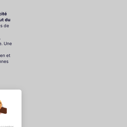
cité
tut du
us de
,
e. Une
en et
ennes
accepter,