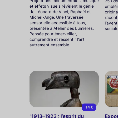
Projections monumentales, musique
250 œu
et effets visuels révèlent le génie
emblém
de Léonard de Vinci, Raphaël et
origin
Michel-Ange. Une traversée
raconte
sensorielle accessible à tous,
l’aven
présentée à Atelier des Lumières.
sociale
Pensée pour émerveiller,
comprendre et ressentir l’art
autrement ensemble.
14 €
"1913–1923 : l’esprit du
Expos