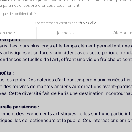
et de températures agréables, créant l'ambiance parfaite pour
ou paramétrer vos préférences à tout moment.
ées, allant de l'art contemporain à l'art classique, en passant 
itique de confidentialité
opre aperçu de l'art, avec des expositions temporaires et per
Consentements certifiés par
on merci
Je choisis
OK pour 
 en juin ?
Paris. Les jours plus longs et le temps clément permettent une
artistiques et culturels coïncident avec cette période, renda
tendances actuelles de l'art, offrant une vision fraîche et co
goûts :
us les goûts. Des galeries d'art contemporain aux musées histo
nt des œuvres de maîtres anciens aux créations avant-gardist
ves. Cette diversité fait de Paris une destination incontourna
urelle parisienne :
lement des événements artistiques ; elles sont une partie intég
itiques, les collectionneurs et le public. Ces interactions enric