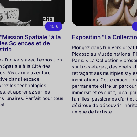
15 €
"Mission Spatiale" à la
Exposition "La Collecti
des Sciences et de
Plongez dans l’univers créati
strie
Picasso au Musée national P
z l'univers avec l'exposition
Paris. « La Collection » prése
 Spatiale à la Cité des
sur trois étages, des chefs-
es. Vivez une aventure
retraçant ses multiples style
ive dans l'espace,
inspirations. Cette expositio
rez les technologies
permanente offre un parcour
es, et apprenez sur les
immersif et évolutif, idéal po
s lunaires. Parfait pour tous
familles, passionnés d’art et 
s!
désireux de découvrir l’hérit
unique de l’artiste.