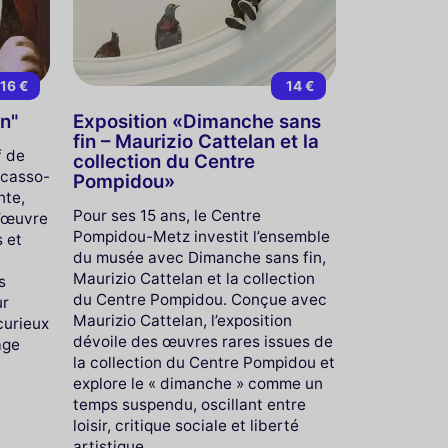
16 €
14 €
on"
Exposition «Dimanche sans
fin – Maurizio Cattelan et la
f de
collection du Centre
icasso-
Pompidou»
nte,
Pour ses 15 ans, le Centre
d’œuvre
Pompidou-Metz investit l’ensemble
s et
du musée avec Dimanche sans fin,
n
Maurizio Cattelan et la collection
s
du Centre Pompidou. Conçue avec
ur
Maurizio Cattelan, l’exposition
curieux
dévoile des œuvres rares issues de
age
la collection du Centre Pompidou et
explore le « dimanche » comme un
temps suspendu, oscillant entre
loisir, critique sociale et liberté
artistique.