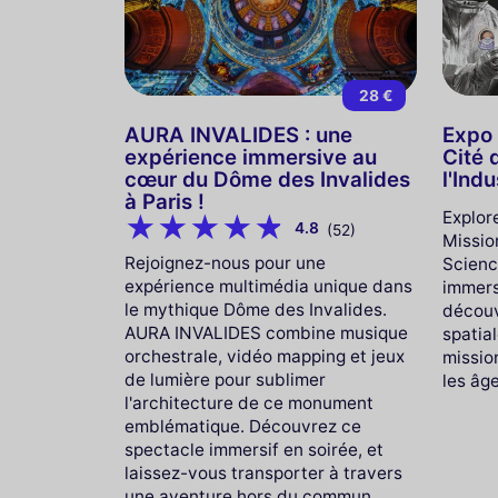
28 €
AURA INVALIDES : une
Expo 
expérience immersive au
Cité 
cœur du Dôme des Invalides
l'Indu
à Paris !
Explore
4.8
(52)
Mission
Rejoignez-nous pour une
Scienc
expérience multimédia unique dans
immers
le mythique Dôme des Invalides.
découv
AURA INVALIDES combine musique
spatial
orchestrale, vidéo mapping et jeux
mission
de lumière pour sublimer
les âge
l'architecture de ce monument
emblématique. Découvrez ce
spectacle immersif en soirée, et
laissez-vous transporter à travers
une aventure hors du commun,