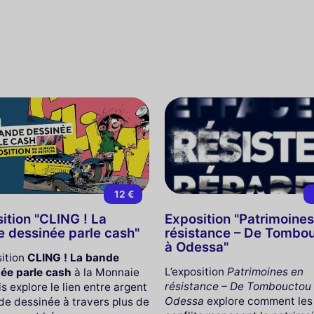
12 €
ition "CLING ! La
Exposition "Patrimoines
 dessinée parle cash"
résistance – De Tombo
à Odessa"
sition
CLING ! La bande
L’exposition
Patrimoines en
ée parle cash
à la Monnaie
résistance – De Tombouctou
s explore le lien entre argent
Odessa
explore comment les
de dessinée à travers plus de