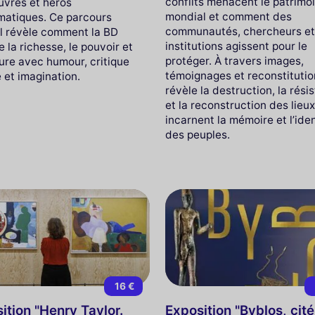
conflits menacent le patrimo
vres et héros
mondial et comment des
atiques. Ce parcours
communautés, chercheurs e
al révèle comment la BD
institutions agissent pour le
 la richesse, le pouvoir et
protéger. À travers images,
ture avec humour, critique
témoignages et reconstitution
 et imagination.
révèle la destruction, la rési
et la reconstruction des lieux
incarnent la mémoire et l’iden
des peuples.
16 €
ition "Henry Taylor.
Exposition "Byblos, cité