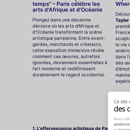
temps" – Paris célèbre les
Where
arts d'Afrique et d'Océanie
Découv
Plongez dans une décennie
Taylor
décisive où les arts d’Afrique et
premiè
d’Océanie transforment la scène
France
artistique parisienne. Entre avant-
sculptu
gardes, marchands et créateurs,
la vie 
cette exposition immersive révèle
améric
comment ces œuvres, autrefois
dans l
ignorées, deviennent essentielles à
des œu
l’art moderne et redéfinissent
d’émot
durablement le regard occidental.
mainte
expéri
Ce site u
des 
Nous util
améliore
1. L'effervescence artistique de Paris en juin 
et
personn