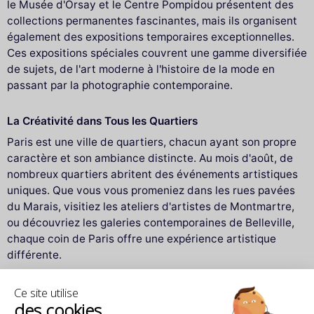
le Musée d'Orsay et le Centre Pompidou présentent des
collections permanentes fascinantes, mais ils organisent
également des expositions temporaires exceptionnelles.
Ces expositions spéciales couvrent une gamme diversifiée
de sujets, de l'art moderne à l'histoire de la mode en
passant par la photographie contemporaine.
La Créativité dans Tous les Quartiers
Paris est une ville de quartiers, chacun ayant son propre
caractère et son ambiance distincte. Au mois d'août, de
nombreux quartiers abritent des événements artistiques
uniques. Que vous vous promeniez dans les rues pavées
du Marais, visitiez les ateliers d'artistes de Montmartre,
ou découvriez les galeries contemporaines de Belleville,
chaque coin de Paris offre une expérience artistique
différente.
Ce site utilise
Les Expositions en Plein Air
des cookies
L'été à Paris est l'occasion idéale de profiter des