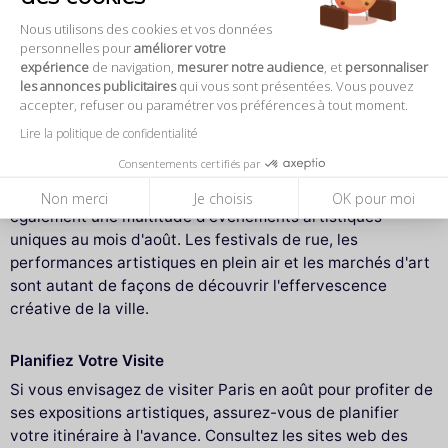
expositions en plein air. De nombreux parcs et jardins de
Nous utilisons des cookies et vos données
la ville accueillent des installations artistiques
personnelles pour
améliorer votre
temporaires qui intègrent harmonieusement l'art à la
expérience
de navigation,
mesurer notre audience
, et
personnaliser
les annonces publicitaires
qui vous sont présentées. Vous pouvez
nature. C'est une façon agréable de découvrir l'art en
accepter, refuser ou paramétrer vos préférences à tout moment.
plein air tout en profitant du temps estival.
Lire la politique de confidentialité
Des Événements Artistiques Uniques
Consentements certifiés par
Outre les expositions traditionnelles, Paris propose
Non merci
Je choisis
OK pour moi
également une multitude d'événements artistiques
uniques au mois d'août. Les festivals de rue, les
performances artistiques en plein air et les marchés d'art
sont autant de façons de découvrir l'effervescence
créative de la ville.
Planifiez Votre Visite
Si vous envisagez de visiter Paris en août pour profiter de
ses expositions artistiques, assurez-vous de planifier
votre itinéraire à l'avance. Consultez les sites web des