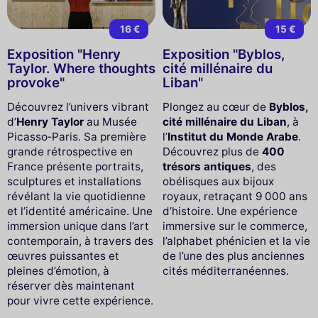
16 €
15 €
Exposition "Henry
Exposition "Byblos,
Taylor. Where thoughts
cité millénaire du
provoke"
Liban"
Découvrez l’univers vibrant
Plongez au cœur de
Byblos,
d’
Henry Taylor
au Musée
cité millénaire du Liban
, à
Picasso‑Paris. Sa première
l’
Institut du Monde Arabe
.
grande rétrospective en
Découvrez plus de
400
France présente portraits,
trésors antiques
, des
sculptures et installations
obélisques aux bijoux
révélant la vie quotidienne
royaux, retraçant 9 000 ans
et l’identité américaine. Une
d’histoire. Une expérience
immersion unique dans l’art
immersive sur le commerce,
contemporain, à travers des
l’alphabet phénicien et la vie
œuvres puissantes et
de l’une des plus anciennes
pleines d’émotion, à
cités méditerranéennes.
réserver dès maintenant
pour vivre cette expérience.