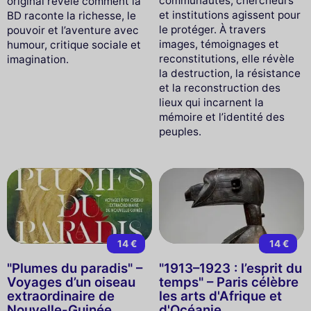
communautés, chercheurs
original révèle comment la
et institutions agissent pour
BD raconte la richesse, le
le protéger. À travers
pouvoir et l’aventure avec
images, témoignages et
humour, critique sociale et
reconstitutions, elle révèle
imagination.
la destruction, la résistance
et la reconstruction des
lieux qui incarnent la
mémoire et l’identité des
peuples.
14 €
14 €
"Plumes du paradis" –
"1913–1923 : l’esprit du
Voyages d’un oiseau
temps" – Paris célèbre
extraordinaire de
les arts d'Afrique et
Nouvelle-Guinée
d'Océanie