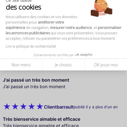
Moment privilégié à l’occasion du 14 juillet et
des cookies
accessoirement pour notre anniversaire
Emplacement VIP pour le tirage du feu
Nous utilisons des cookies et vos données
Petite croisière très agréable sur la Seine
personnelles pour
améliorer votre
expérience
de navigation,
mesurer notre audience
, et
personnaliser
Le bateau est beau, bien entretenu et le personnel très
les annonces publicitaires
qui vous sont présentées. Vous pouvez
accueillant
accepter, refuser ou paramétrer vos préférences à tout moment.
Le menu était à la hauteur des attentes
Lire la politique de confidentialité
Nous recommandons
Consentements certifiés par
Non merci
Je choisis
OK pour moi
Mag
publié il y a plus d'un an
J'ai passé un très bon moment
J'ai passé un très bon moment
Clientbarrault
publié il y a plus d'un an
Très bienservice aimable et efficace
Très bienservice aimable et efficace