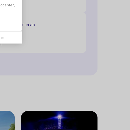
accepter,
é il y a plus d'un an
ent
moi
t