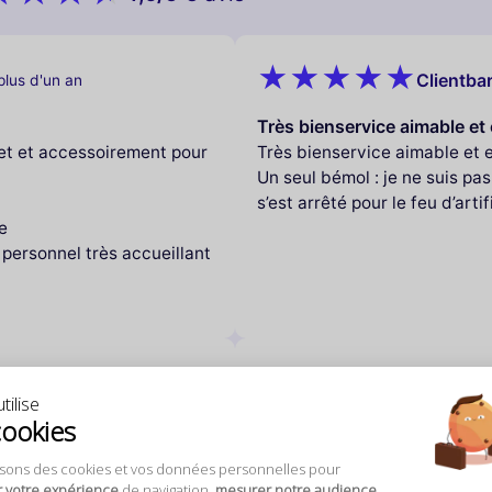
Clientbar
 plus d'un an
Très bienservice aimable et 
llet et accessoirement pour
Très bienservice aimable et 
Un seul bémol : je ne suis pas
s’est arrêté pour le feu d’arti
e
 personnel très accueillant
Patrick A
a plus d'un an
tilise
cookies
Tres bien sauf les entrees d
e feu d'artifice !
Tres bien sauf les entrees du 
isons des cookies et vos données personnelles pour
petits soins !
odorante donc pas fraiche) 
r votre expérience
de navigation,
mesurer notre audience
,