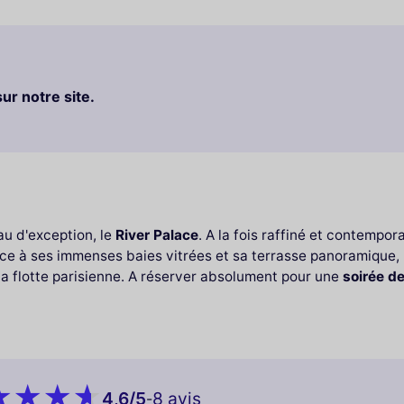
sur notre site.
au d'exception, le
River Palace
. A la fois raffiné et contempor
ce à ses immenses baies vitrées et sa terrasse panoramique, 
 la flotte parisienne. A réserver absolument pour une
soirée de
4,6
/5
8 avis
-