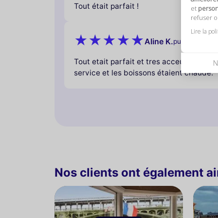
Tout était parfait !
et
personn
refuser 
Lire la pol
Aline K.
publié il y a p
Tout etait parfait et tres acceuillant jus
N
service et les boissons étaient chaude.
Nos clients ont également a