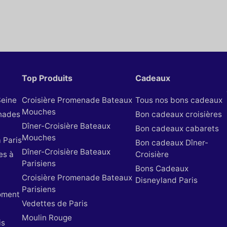
Top Produits
Cadeaux
Seine
Croisière Promenade Bateaux
Tous nos bons cadeaux
Mouches
nades
Bon cadeaux croisières
Dîner-Croisière Bateaux
Bon cadeaux cabarets
Mouches
 Paris
Bon cadeaux Dîner-
Dîner-Croisière Bateaux
es à
Croisière
Parisiens
Bons Cadeaux
Croisière Promenade Bateaux
Disneyland Paris
Parisiens
oment
Vedettes de Paris
Moulin Rouge
is