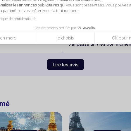
aliser les annonces publicitaires
qui vous sont présentées. Vous pouvez 
ou paramétrer vos préférences à tout moment.
itique de confidentialité
Mag
lus d'un an
publi
Consentements certifiés par
te un petit retard dans le
J'ai passé un très bon mom
on merci
Je choisis
OK pour 
J'ai passé un très bon momen
Lire les avis
imé