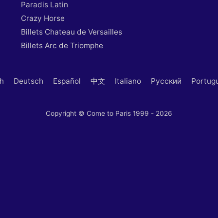
Paradis Latin
Crazy Horse
Billets Chateau de Versailles
Billets Arc de Triomphe
sh
Deutsch
Español
中文
Italiano
Русский
Portug
Copyright © Come to Paris 1999 - 2026
 vos Options