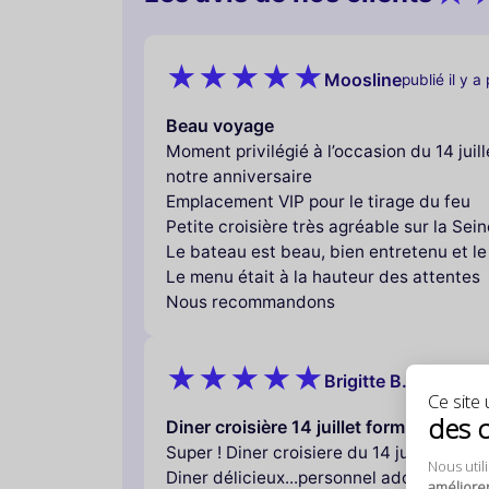
Moosline
publié il y a
Beau voyage
Moment privilégié à l’occasion du 14 jui
notre anniversaire
Emplacement VIP pour le tirage du feu
Petite croisière très agréable sur la Sein
Le bateau est beau, bien entretenu et le
Le menu était à la hauteur des attentes
Nous recommandons
Brigitte B.
publié il y 
Ce site u
des 
Diner croisière 14 juillet formidable
Super ! Diner croisiere du 14 juillet avec l
Nous util
Diner délicieux...personnel adorable aux 
améliore