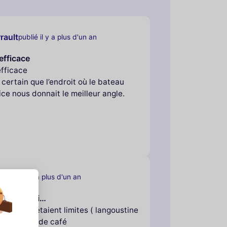
rault
publié il y a plus d'un an
efficace
efficace
 certain que l’endroit où le bateau
fice nous donnait le meilleur angle.
.
publié il y a plus d'un an
u diner qui…
diner qui étaient limites ( langoustine
et absence de café