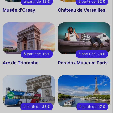
à partir de
12 €
à partir de
32 €
Musée d'Orsay
Château de Versailles
à partir de
16 €
à partir de
28 €
Arc de Triomphe
Paradox Museum Paris
à partir de
28 €
à partir de
17 €