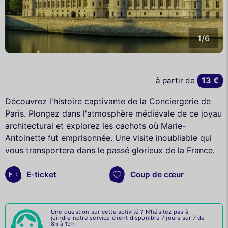
1/6
13 €
à partir de
Découvrez l'histoire captivante de la Conciergerie de
Paris. Plongez dans l'atmosphère médiévale de ce joyau
architectural et explorez les cachots où Marie-
Antoinette fut emprisonnée. Une visite inoubliable qui
vous transportera dans le passé glorieux de la France.
E-ticket
Coup de cœur
Une question sur cette activité ? N'hésitez pas à
joindre notre service client disponible 7 jours sur 7 de
8h à 19h !