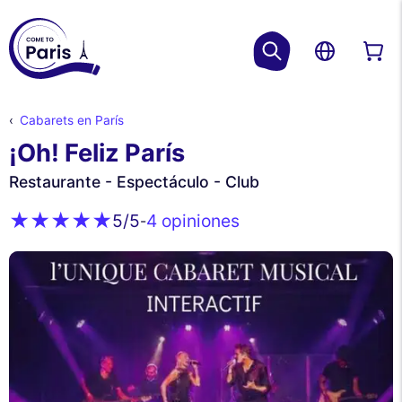
Cabarets en París
¡Oh! Feliz París
Restaurante - Espectáculo - Club
4 opiniones
5
/5
-