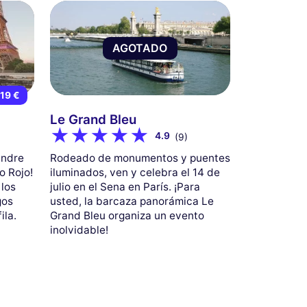
AGOTADO
19 €
Le Grand Bleu
4.9
(9)
andre
Rodeado de monumentos y puentes
o Rojo!
iluminados, ven y celebra el 14 de
 los
julio en el Sena en París. ¡Para
gos
usted, la barcaza panorámica Le
ila.
Grand Bleu organiza un evento
inolvidable!