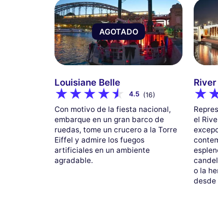
AGOTADO
Louisiane Belle
River
4.5
(16)
Con motivo de la fiesta nacional,
Repres
embarque en un gran barco de
el Riv
ruedas, tome un crucero a la Torre
excepc
Eiffel y admire los fuegos
contem
artificiales en un ambiente
esplen
agradable.
candel
o la h
desde 