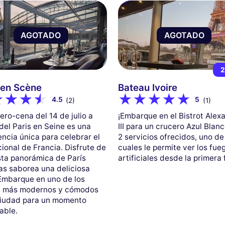
AGOTADO
AGOTADO
2
 en Scène
Bateau Ivoire
4.5
5
(2)
(1)
ero-cena del 14 de julio a
¡Embarque en el Bistrot Alex
del Paris en Seine es una
III para un crucero Azul Blanc
encia única para celebrar el
2 servicios ofrecidos, uno de
cional de Francia. Disfrute de
cuales le permite ver los fue
sta panorámica de París
artificiales desde la primera f
as saborea una deliciosa
Embarque en uno de los
s más modernos y cómodos
ciudad para un momento
able.