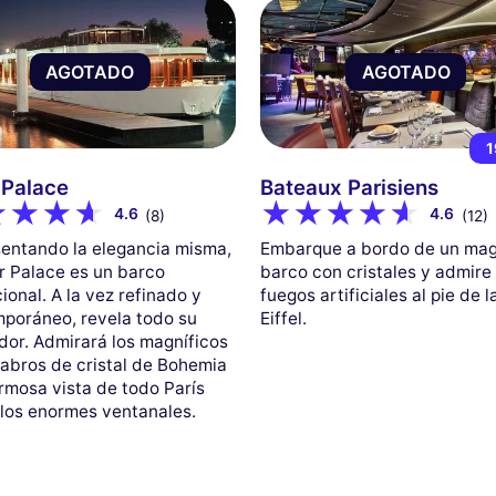
AGOTADO
AGOTADO
1
 Palace
Bateaux Parisiens
4.6
4.6
(8)
(12)
entando la elegancia misma,
Embarque a bordo de un mag
er Palace es un barco
barco con cristales y admire 
ional. A la vez refinado y
fuegos artificiales al pie de l
poráneo, revela todo su
Eiffel.
dor. Admirará los magníficos
abros de cristal de Bohemia
ermosa vista de todo París
los enormes ventanales.