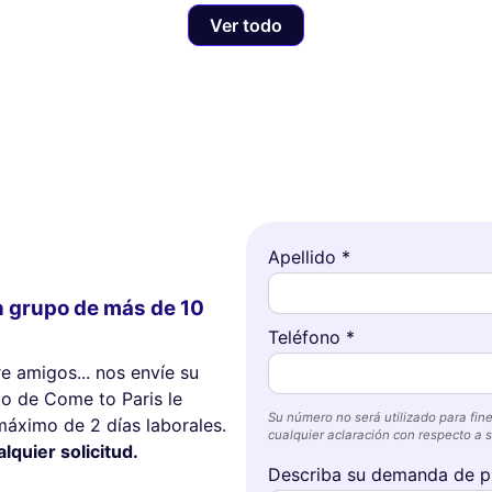
Ver todo
Apellido *
n grupo de más de 10
Teléfono *
re amigos... nos envíe su
o de Come to Paris le
Su número no será utilizado para fine
máximo de 2 días laborales.
cualquier aclaración con respecto a su
quier solicitud.
Describa su demanda de p