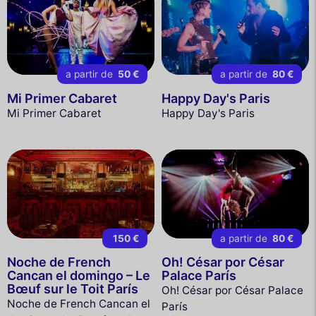
a partir de
50 €
a partir de
80 €
Mi Primer Cabaret
Happy Day's Paris
Mi Primer Cabaret
Happy Day's Paris
150 €
a partir de
80 €
Noche de French
Oh! César por César
Cancan el domingo – Le
Palace París
Bœuf sur le Toit París
Oh! César por César Palace
Noche de French Cancan el
París