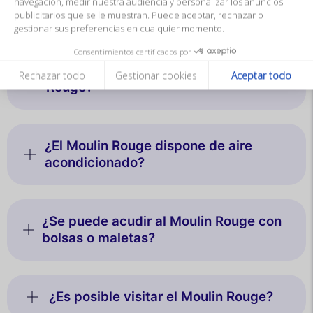
navegación, medir nuestra audiencia y personalizar los anuncios
¿Se puede cenar en el Moulin Rouge?
publicitarios que se le muestran. Puede aceptar, rechazar o
gestionar sus preferencias en cualquier momento.
Consentimientos certificados por
¿Existe una tarifa infantil en el Moulin
Rechazar todo
Gestionar cookies
Aceptar todo
Rouge?
¿El Moulin Rouge dispone de aire
acondicionado?
¿Se puede acudir al Moulin Rouge con
bolsas o maletas?
¿Es posible visitar el Moulin Rouge?