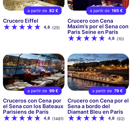
a partir de
82 €
a partir de
165 €
Crucero Eiffel
Crucero con Cena
Maxim’s por el Sena con
4,8
(25)
Paris Seine en París
4,8
(10)
a partir de
99 €
a partir de
79 €
Cruceros con Cena por
Crucero con Cena por el
el Sena con los Bateaux
Sena a bordo del
Parisiens de París
Diamant Bleu en París
4,8
4,8
(1481)
(92)