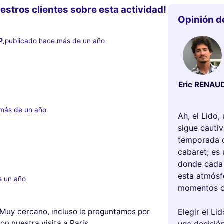
estros clientes sobre esta actividad!
Opinión d
P.
publicado hace más de un año
Eric RENAU
 más de un año
Ah, el Lido,
sigue cauti
temporada d
cabaret; es
donde cada 
esta atmósf
e un año
momentos co
Elegir el Li
 Muy cercano, incluso le preguntamos por
on nuestra visita a Paris.