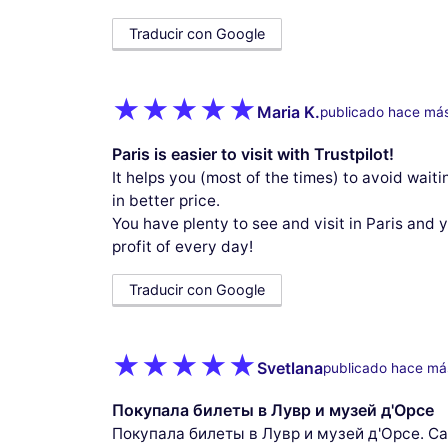
Traducir con Google
Maria K.
publicado hace má
Paris is easier to visit with Trustpilot!
It helps you (most of the times) to avoid wai
in better price.
You have plenty to see and visit in Paris and 
profit of every day!
Traducir con Google
Svetlana
publicado hace má
Покупала билеты в Лувр и музей д'Орсе
Покупала билеты в Лувр и музей д'Орсе. С