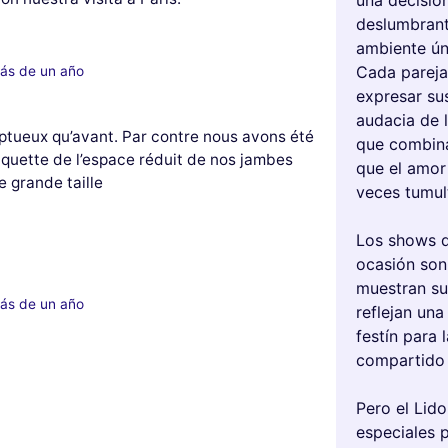
una decisión
deslumbrant
ambiente ún
Cada pareja
ás de un año
expresar su
audacia de 
ptueux qu’avant. Par contre nous avons été
que combina
nquette de l’espace réduit de nos jambes
que el amor
e grande taille
veces tumul
Los shows d
ocasión son 
muestran su 
ás de un año
reflejan una
festín para 
compartido 
Pero el Lido
especiales p