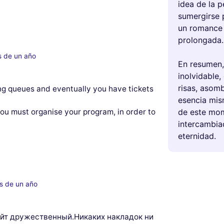
idea de la 
sumergirse 
un romance 
prolongada.
s de un año
En resumen, 
inolvidable,
risas, asomb
ting queues and eventually you have tickets
esencia mis
de este mo
you must organise your program, in order to
intercambia
eternidad.
s de un año
айт дружественный.Никаких накладок ни