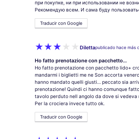
при покупке, ни при использовании не возн
Рекомендую всем. И сама буду пользовать
Traducir con Google
Diletta
publicado hace más 
Ho fatto prenotazione con pacchetto…
Ho fatto prenotazione con pacchetto lido+ cr
mandarmi i biglietti me ne Son accorta venerdì
hanno mandato quelli giusti... peccato sia arri
prenotazione! Quindi ci hanno comunque fatto
tavolo perduto nell angolo da dove si vedeva 
Per la crociera invece tutto ok.
Traducir con Google