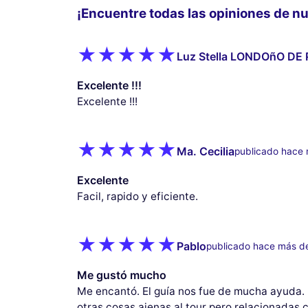
¡Encuentre todas las opiniones de nu
Luz Stella LONDOñO DE 
Excelente !!!
Excelente !!!
Ma. Cecilia
publicado hace
Excelente
Facil, rapido y eficiente.
Pablo
publicado hace más d
Me gustó mucho
Me encantó. El guía nos fue de mucha ayuda.
otras cosas ajenas al tour pero relacionadas c