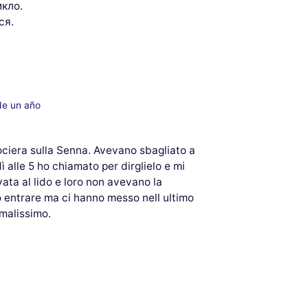
икло.
ся.
de un año
ociera sulla Senna. Avevano sbagliato a
 alle 5 ho chiamato per dirglielo e mi
vata al lido e loro non avevano la
 entrare ma ci hanno messo nell ultimo
malissimo.