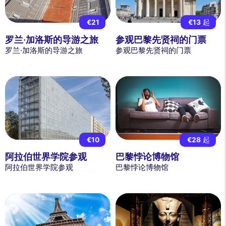
€21
€13
起
罗兰·加洛斯的导游之旅
参观巴黎先贤祠的门票
罗兰·加洛斯的导游之旅
参观巴黎先贤祠的门票
€10
€28
起
阿拉伯世界学院参观
巴黎悖论博物馆
阿拉伯世界学院参观
巴黎悖论博物馆