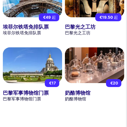
€49
起
€19.50
起
埃菲尔铁塔免排队票
巴黎光之工坊
埃菲尔铁塔免排队票
巴黎光之工坊
€17
€20
巴黎军事博物馆门票
奶酪博物馆
巴黎军事博物馆门票
奶酪博物馆