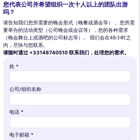
您代表公司并希望组织一次十人以上的团队出游
吗？
请告知我们您所需要的晚会形式（晚餐或酒会等）， 您所需
要举办的活动类型（公司晚会或会议等），您的各种需求
（晚会舞台上或酒吧的公司标志等）。 我们会在48小时之
内，尽快与您联系。
请随时通过 +33148740510 联系我们，处理您的需求。
姓 *
公司/组织名称
电话 *
电子邮箱 *