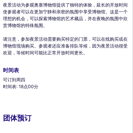
夜景活动为参观奥塞博物馆提供了独特的体验，延长的开放时间
使参观者可以在更加宁静和亲密的氛围中享受博物馆。这是一个
理想的机会，可以探索博物馆的艺术藏品，并在夜晚的氛围中欣
赏博物馆的特殊氛围。
请注意，参加夜景活动需要购买特定的门票，可以在线购买或在
博物馆现场购买。参观者还应准备排队等候，因为夜景活动很受
欢迎，等候时间可能比正常开放时间更长。
时间表
可订到周四
时间表: 18点00分
团体预订