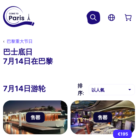
巴黎重大节日
巴士底日
7月14日在巴黎
排
7月14日游轮
序:
售罄
售罄
€195