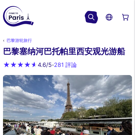
巴黎游轮旅行
巴黎塞纳河巴托帕里西安观光游船
281 評論
4.6
/5
-