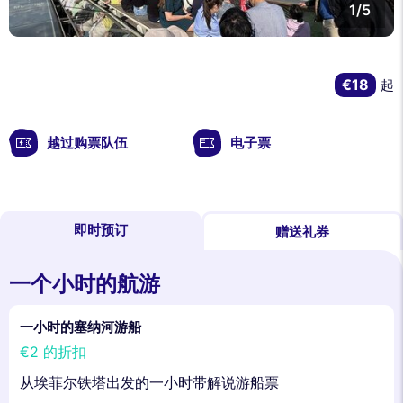
1/5
€18
起
越过购票队伍
电子票
即时预订
赠送礼券
一个小时的航游
一小时的塞纳河游船
€2
的折扣
从埃菲尔铁塔出发的一小时带解说游船票