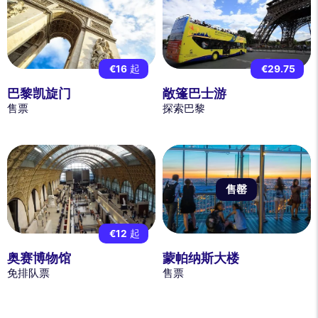
€16
起
€29.75
巴黎凯旋门
敞篷巴士游
售票
探索巴黎
售罄
€12
起
奥赛博物馆
蒙帕纳斯大楼
免排队票
售票