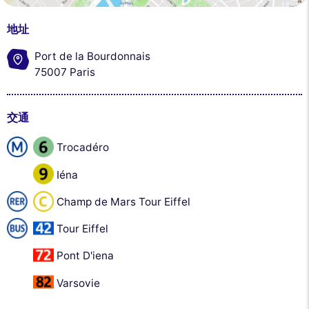
地址
Port de la Bourdonnais
75007 Paris
交通
Trocadéro
Iéna
Champ de Mars Tour Eiffel
Tour Eiffel
Pont D'iena
Varsovie