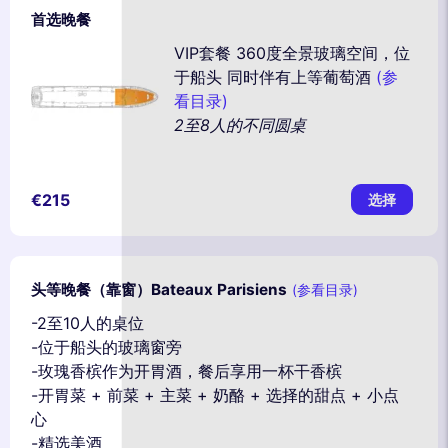
首选晚餐
VIP套餐 360度全景玻璃空间，位
于船头 同时伴有上等葡萄酒
(参
看目录)
2至8人的不同圆桌
€215
选择
头等晚餐（靠窗）Bateaux Parisiens
(参看目录)
-2至10人的桌位
-位于船头的玻璃窗旁
-玫瑰香槟作为开胃酒，餐后享用一杯干香槟
-开胃菜 + 前菜 + 主菜 + 奶酪 + 选择的甜点 + 小点
心
-精选美酒