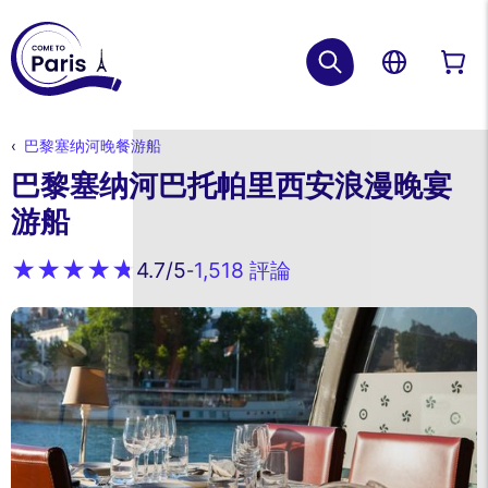
巴黎塞纳河晚餐游船
巴黎塞纳河巴托帕里西安浪漫晚宴
游船
1,518 評論
4.7
/5
-