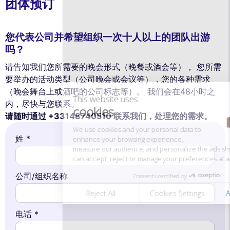
团体预订
您代表公司并希望组织一次十人以上的团队出游
This website uses
cookies
吗？
请告知我们您所需要的晚会形式（晚餐或酒会等）， 您所需
We use cookies and your personal data to
enhance your browsing experience,
要举办的活动类型（公司晚会或会议等），您的各种需求
measure our audience, and personalize the ads shown to you. You
（晚会舞台上或酒吧的公司标志等）。 我们会在48小时之
can accept, reject or manage your preferences at any time.
内，尽快与您联系。
Consents certified by
请随时通过 +33148740510 联系我们，处理您的需求。
Reject All
Cookies Settings
Accept and close
姓 *
公司/组织名称
电话 *