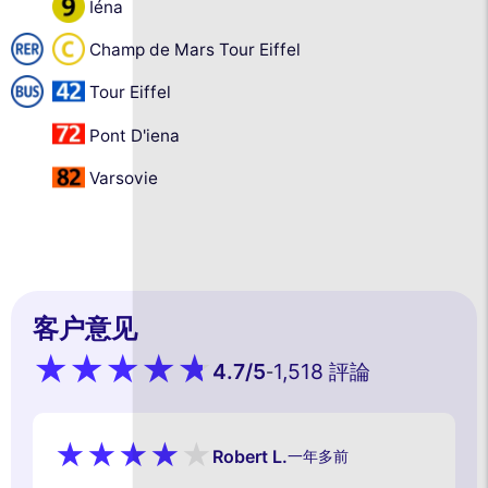
Iéna
Champ de Mars Tour Eiffel
Tour Eiffel
Pont D'iena
Varsovie
客户意见
4.7
/5
1,518 評論
-
Robert L.
一年多前