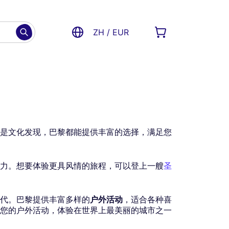
ZH / EUR
是文化发现，巴黎都能提供丰富的选择，满足您
力。想要体验更具风情的旅程，可以登上一艘
圣
代。巴黎提供丰富多样的
户外活动
，适合各种喜
您的户外活动，体验在世界上最美丽的城市之一