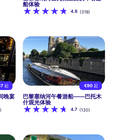
船体验
4.8
(318)
87
起
€90
起
夜间晚宴
巴黎塞纳河午餐游船——巴托木
什观光体验
4.7
)
(130)