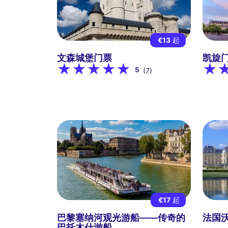
€13
起
文森城堡门票
凯旋
5
(7)
€17
起
巴黎塞纳河观光游船——传奇的
法国沃
巴托木什游船