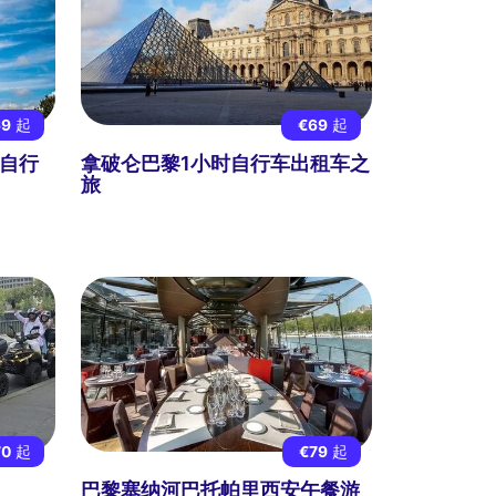
69
起
€69
起
时自行
拿破仑巴黎1小时自行车出租车之
旅
70
起
€79
起
巴黎塞纳河巴托帕里西安午餐游