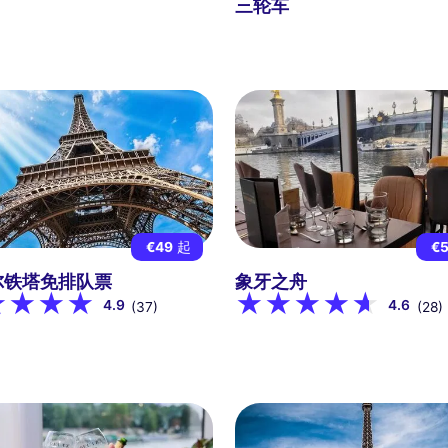
三轮车
€49
起
€
尔铁塔免排队票
象牙之舟
4.9
4.6
(37)
(28)