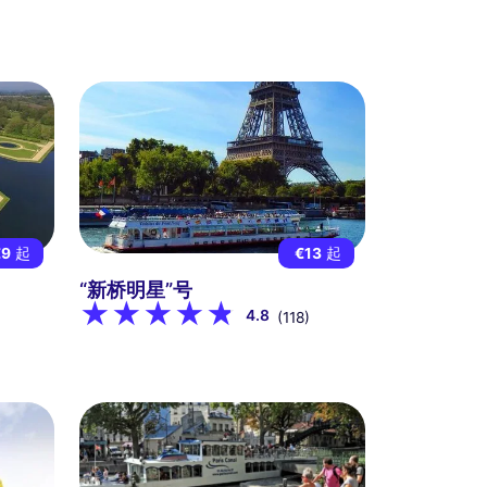
€9
起
€13
起
“新桥明星”号
4.8
(118)