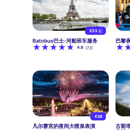
€23
起
Batobus巴士-河船班车服务
巴黎
4.8
(72)
€36
凡尔赛宫的夜间大喷泉表演
古斯塔