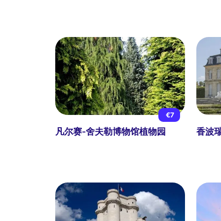
€7
凡尔赛-舍夫勒博物馆植物园
香波