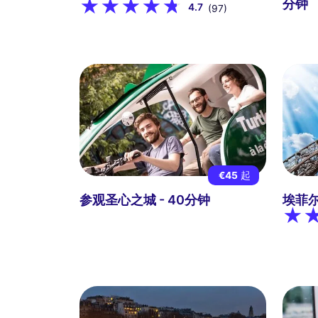
分钟
4.7
(97)
€45
起
参观圣心之城 - 40分钟
埃菲