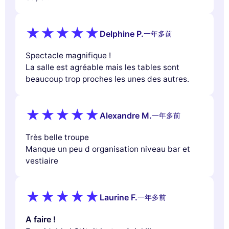
Delphine P.
一年多前
Spectacle magnifique !
La salle est agréable mais les tables sont
beaucoup trop proches les unes des autres.
Alexandre M.
一年多前
Très belle troupe
Manque un peu d organisation niveau bar et
vestiaire
Laurine F.
一年多前
A faire !