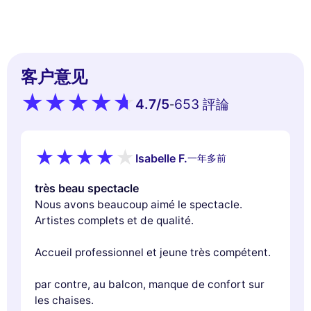
客户意见
4.7
/5
653 評論
-
Isabelle F.
一年多前
très beau spectacle
Nous avons beaucoup aimé le spectacle.
Artistes complets et de qualité.
Accueil professionnel et jeune très compétent.
par contre, au balcon, manque de confort sur
les chaises.