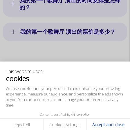
我的第一个歌舞厅 演出的时间安排是怎样
的？
我的第一个歌舞厅 演出的票价是多少？
This website uses
地图
cookies
We use cookies and your personal data to
enhance your browsing experience,
measure our audience, and personalize the ads shown to you. You
can accept, reject or manage your preferences at any time.
Consents certified by
打开地图
Reject All
Cookies Settings
Accept and close