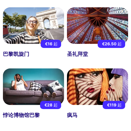
€16
起
€26.50
起
巴黎凯旋门
圣礼拜堂
€28
起
€119
起
悖论博物馆巴黎
疯马