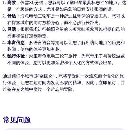
This website uses
高效
：仅需30分钟，您就可以了解巴黎最具标志性的地点。这
cookies
是一个极好的方式，尤其是如果您的日程安排很满的话。
舒适
：海龟电动三轮车是一种舒适且环保的交通工具。您可以
We use cookies and your personal data to
在探索城市的同时放松身心，而不必步行长距离。
enhance your browsing experience,
measure our audience, and personalize the ads shown to you. You
灵活
：根据需求进行拍照停留的选项意味着您可以根据自己的
can accept, reject or manage your preferences at any time.
兴趣和偏好定制游览。
丰富信息
：多语言语音导览可以让您了解所访问地点的历史和
Consents certified by
趣闻，使您的体验更加有趣。
Reject All
Cookies Settings
Accept and close
独特体验
：乘坐海龟电动三轮车旅行，为您带来了与传统游览
不同的体验。您将以更加亲密和个人化的方式体验巴黎。
通过预订小城市游“拿破仑”，您将享受到一次难忘而个性化的旅
行体验，让您在短时间内发现巴黎的精华。因此，立即预订，并
准备在光之城中度过一个难忘的冒险。
常见问题