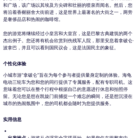
和广场，该广场以其埃及方尖碑和壮丽的喷泉而闻名。然后，您
将沿着香榭丽舍大街前进，这是世界上最著名的大街之一，两旁
是奢侈品店和热闹的咖啡馆。
您的游览将继续经过小皇宫和大皇宫，这是巴黎古典建筑的两个
杰出例子。您还将有机会欣赏到伤残军人院，那里安息着拿破仑·
波拿巴，并且可以看到国民议会，这是法国民主的象征。
个性化体验
小城市游“拿破仑”旨在为每个参与者提供量身定制的体验。海龟
电动三轮车为您和您的同行提供了专属服务，配有专职司机。这
意味着您可以在整个行程中根据自己的意愿进行休息和拍照停
留。无论您是想在凯旋门前捕捉一个难忘的瞬间，还是想沉浸在
城市的热闹氛围中，您的司机都会随时为您提供服务。
实用信息
出发地点
：游览从卢浮宫金字塔开始，如果您住在巴黎市中