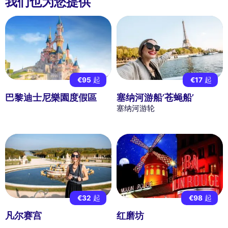
我们也为您提供
€95
起
€17
起
巴黎迪士尼樂園度假區
塞纳河游船’苍蝇船’
塞纳河游轮
€32
起
€98
起
凡尔赛宫
红磨坊