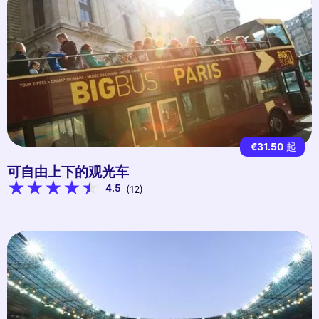
€31.50
起
可自由上下的观光车
4.5
(12)