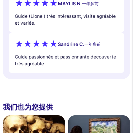
MAYLIS N.
一年多前
Guide (Lionel) très intéressant, visite agréable
et variée.
Sandrine C.
一年多前
Guide passionnée et passionnante découverte
très agréable
我们也为您提供