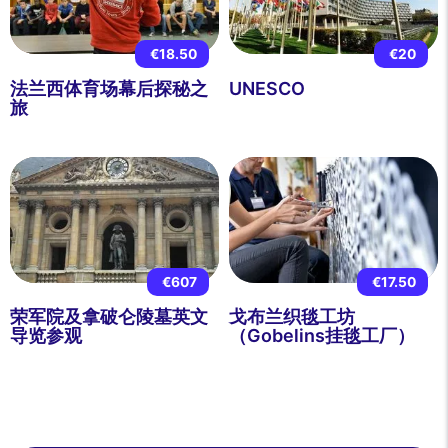
€18.50
€20
法兰西体育场幕后探秘之
UNESCO
旅
€607
€17.50
荣军院及拿破仑陵墓英文
戈布兰织毯工坊
导览参观
（Gobelins挂毯工厂）