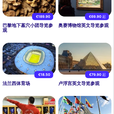
€189.90
€69.90
起
巴黎地下墓穴小团导览参
奥赛博物馆英文导览参观
观
€18.50
€79.90
起
法兰西体育场
卢浮宫英文导览参观