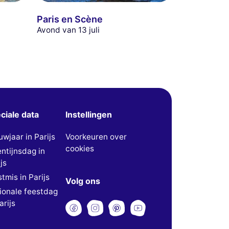
Paris en Scène
Avond van 13 juli
ciale data
Instellingen
uwjaar in Parijs
Voorkeuren over
cookies
entijnsdag in
js
tmis in Parijs
Volg ons
ionale feestdag
arijs