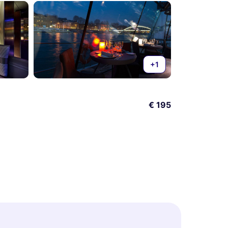
+1
€ 195