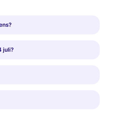
iens?
 juli?