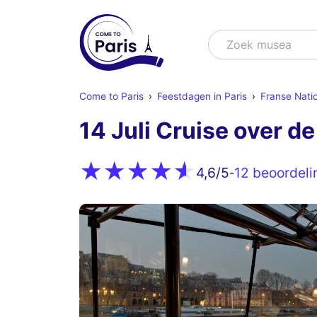
Zoek
Zoek sho
Come to Paris
Feestdagen in Paris
Franse Natio
14 Juli Cruise over d
12 beoordeli
4,6
/5
-