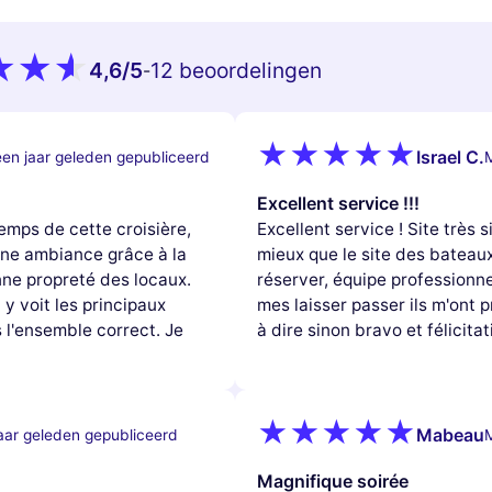
4,6
/5
12 beoordelingen
-
Israel C.
en jaar geleden gepubliceerd
M
Excellent service !!!
emps de cette croisière,
Excellent service ! Site très
une ambiance grâce à la
mieux que le site des bateaux
nne propreté des locaux.
réserver, équipe professionne
n y voit les principaux
mes laisser passer ils m'ont p
 l'ensemble correct. Je
à dire sinon bravo et félicitat
Mabeau
aar geleden gepubliceerd
M
Magnifique soirée