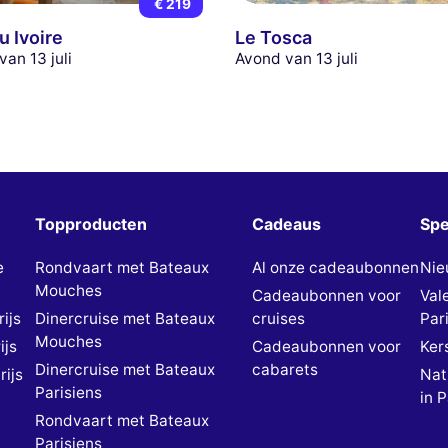
€ 219
u Ivoire
Le Tosca
van 13 juli
Avond van 13 juli
Topproducten
Cadeaus
Spe
e
Rondvaart met Bateaux
Al onze cadeaubonnen
Nie
Mouches
Cadeaubonnen voor
Val
ijs
Dinercruise met Bateaux
cruises
Pari
Mouches
ijs
Cadeaubonnen voor
Kers
Dinercruise met Bateaux
cabarets
rijs
Nat
Parisiens
in P
Rondvaart met Bateaux
Parisiens