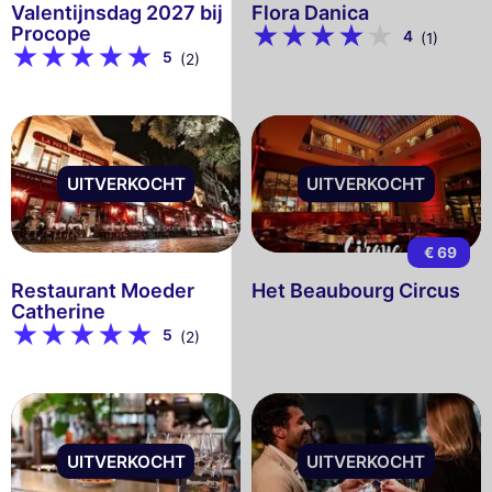
Valentijnsdag 2027 bij
Flora Danica
Procope
4
(1)
5
(2)
UITVERKOCHT
UITVERKOCHT
€ 69
Restaurant Moeder
Het Beaubourg Circus
Catherine
5
(2)
UITVERKOCHT
UITVERKOCHT