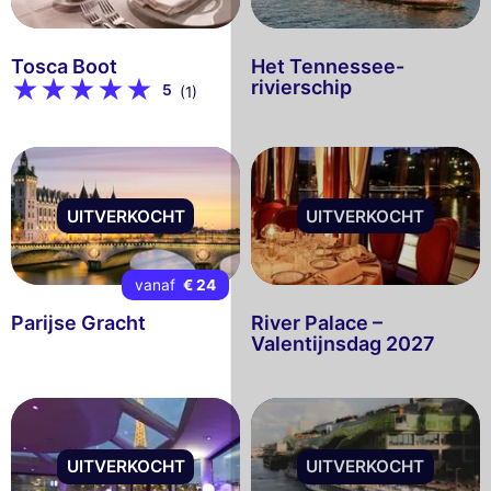
Tosca Boot
Het Tennessee-
rivierschip
5
(1)
UITVERKOCHT
UITVERKOCHT
vanaf
€ 24
Parijse Gracht
River Palace –
Valentijnsdag 2027
UITVERKOCHT
UITVERKOCHT