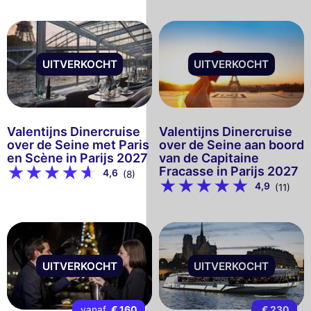
UITVERKOCHT
UITVERKOCHT
Valentijns Dinercruise
Valentijns Dinercruise
over de Seine met Paris
over de Seine aan boord
en Scène in Parijs 2027
van de Capitaine
Fracasse in Parijs 2027
4,6
(8)
4,9
(11)
UITVERKOCHT
UITVERKOCHT
vanaf
€ 160
€ 230