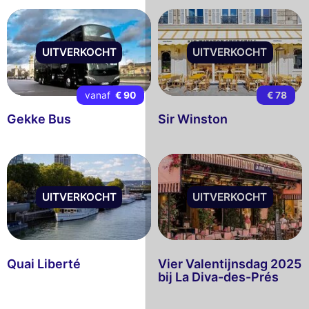
UITVERKOCHT
UITVERKOCHT
vanaf
€ 90
€ 78
Gekke Bus
Sir Winston
UITVERKOCHT
UITVERKOCHT
Quai Liberté
Vier Valentijnsdag 2025
bij La Diva-des-Prés