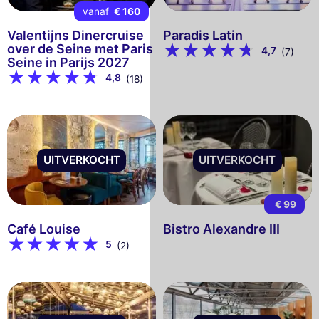
vanaf
€ 160
Valentijns Dinercruise
Paradis Latin
over de Seine met Paris
4,7
(7)
Seine in Parijs 2027
4,8
(18)
UITVERKOCHT
UITVERKOCHT
€ 99
Café Louise
Bistro Alexandre III
5
(2)