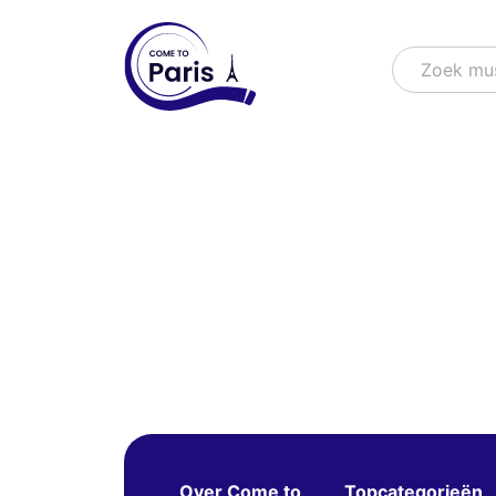
Zoek
Zoek mu
Over Come to
Topcategorieën