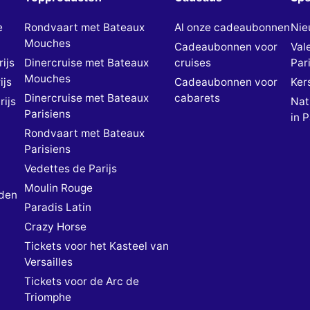
e
Rondvaart met Bateaux
Al onze cadeaubonnen
Nie
Mouches
Cadeaubonnen voor
Val
ijs
Dinercruise met Bateaux
cruises
Pari
Mouches
ijs
Cadeaubonnen voor
Kers
Dinercruise met Bateaux
cabarets
rijs
Nat
Parisiens
in P
Rondvaart met Bateaux
Parisiens
Vedettes de Parijs
Moulin Rouge
den
Paradis Latin
Crazy Horse
Tickets voor het Kasteel van
Versailles
Tickets voor de Arc de
Triomphe