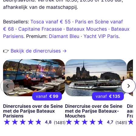
afhankelijk van de maatschappij.
Bestsellers:
Tosca vanaf € 55
·
Paris en Scène vanaf
€ 68
·
Capitaine Fracasse
·
Bateaux Mouches
·
Bateaux
Parisiens
. Premium:
Diamant Bleu
·
Yacht VIP Paris
.
👉
Bekijk de dinercruises →
vanaf
€ 99
vanaf
€ 135
Dinercruises over de Seine
Dinercruise over de Seine
Din
met de Parijse Bateaux
met de Parijse Bateaux-
aan
Parisiens
Mouches
Frac
4,8
4,7
(1481)
(1481)