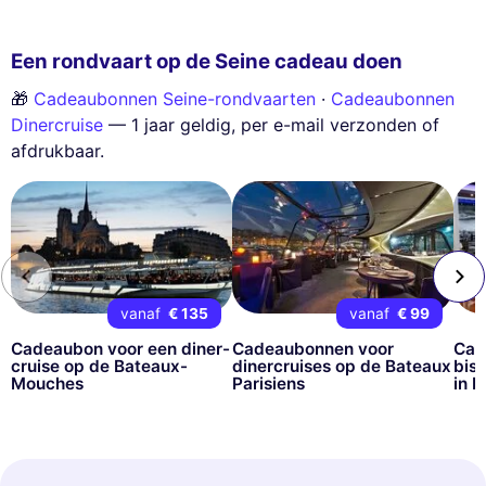
Een rondvaart op de Seine cadeau doen
🎁
Cadeaubonnen Seine-rondvaarten
·
Cadeaubonnen
Dinercruise
— 1 jaar geldig, per e-mail verzonden of
afdrukbaar.
vanaf
€ 135
vanaf
€ 99
Cadeaubon voor een diner-
Cadeaubonnen voor
Cad
cruise op de Bateaux-
dinercruises op de Bateaux
bis
Mouches
Parisiens
in P