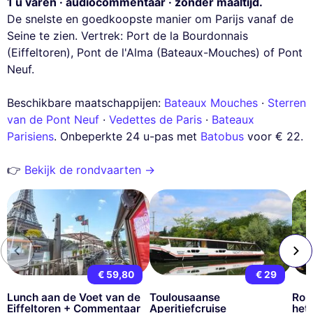
1 u varen · audiocommentaar · zonder maaltijd.
De snelste en goedkoopste manier om Parijs vanaf de
Seine te zien. Vertrek: Port de la Bourdonnais
(Eiffeltoren), Pont de l'Alma (Bateaux-Mouches) of Pont
Neuf.
Beschikbare maatschappijen:
Bateaux Mouches
·
Sterren
van de Pont Neuf
·
Vedettes de Paris
·
Bateaux
Parisiens
. Onbeperkte 24 u-pas met
Batobus
voor € 22.
👉
Bekijk de rondvaarten →
€ 59,80
€ 29
Lunch aan de Voet van de
Toulousaanse
Ron
Eiffeltoren + Commentaar
Aperitiefcruise
het