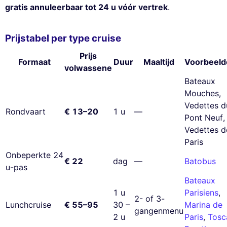
gratis annuleerbaar tot 24 u vóór vertrek
.
Prijstabel per type cruise
Prijs
Formaat
Duur
Maaltijd
Voorbeeld
volwassene
Bateaux
Mouches,
Vedettes d
Rondvaart
€ 13–20
1 u
—
Pont Neuf,
Vedettes d
Paris
Onbeperkte 24
€ 22
dag
—
Batobus
u-pas
Bateaux
1 u
Parisiens
,
2- of 3-
Lunchcruise
€ 55–95
30 –
Marina de
gangenmenu
2 u
Paris
,
Tosc