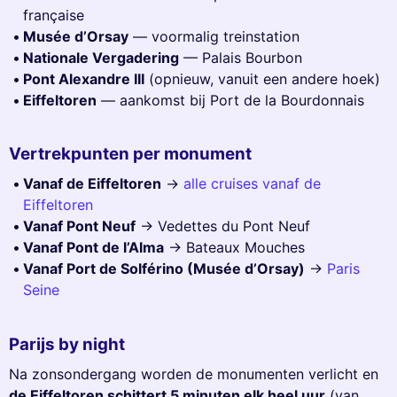
française
Musée d’Orsay
— voormalig treinstation
Nationale Vergadering
— Palais Bourbon
Pont Alexandre III
(opnieuw, vanuit een andere hoek)
Eiffeltoren
— aankomst bij Port de la Bourdonnais
Vertrekpunten per monument
Vanaf de Eiffeltoren
→
alle cruises vanaf de
Eiffeltoren
Vanaf Pont Neuf
→ Vedettes du Pont Neuf
Vanaf Pont de l’Alma
→ Bateaux Mouches
Vanaf Port de Solférino (Musée d’Orsay)
→
Paris
Seine
Parijs by night
Na zonsondergang worden de monumenten verlicht en
de Eiffeltoren schittert 5 minuten elk heel uur
(van