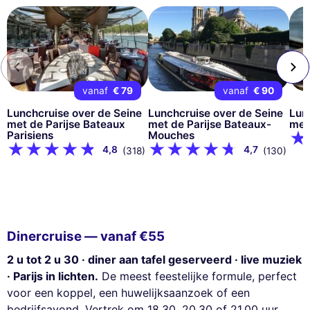
vanaf
€ 79
vanaf
€ 90
Lunchcruise over de Seine
Lunchcruise over de Seine
Lun
met de Parijse Bateaux
met de Parijse Bateaux-
met 
Parisiens
Mouches
4,8
4,7
(318)
(130)
Dinercruise — vanaf €55
2 u tot 2 u 30 · diner aan tafel geserveerd · live muziek
· Parijs in lichten.
De meest feestelijke formule, perfect
voor een koppel, een huwelijksaanzoek of een
bedrijfsavond. Vertrek om 18.30, 20.30 of 21.00 uur,