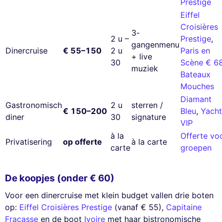
Prestige
Eiffel
Croisières
3-
2 u –
Prestige
,
gangenmenu
Dinercruise
€ 55–150
2 u
Paris en
+ live
30
Scène € 6
muziek
Bateaux
Mouches
Diamant
Gastronomisch
2 u
sterren /
€ 150–200
Bleu
,
Yacht
diner
30
signature
VIP
à la
Offerte vo
Privatisering
op offerte
à la carte
carte
groepen
De koopjes (onder € 60)
Voor een dinercruise met klein budget vallen drie boten
op:
Eiffel Croisières Prestige
(vanaf € 55),
Capitaine
Fracasse
en de boot
Ivoire
met haar bistronomische