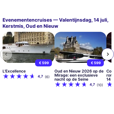
Evenementencruises — Valentijnsdag, 14 juli,
Kerstmis, Oud en Nieuw
€ 599
€ 599
L'Excellence
Oud en Nieuw 2026 op de
Com
Mirage: een exclusieve
ron
4,7
(6)
nacht op de Seine
14 j
4,7
(10)