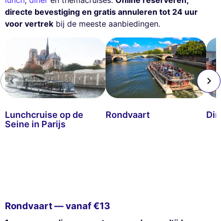
lunch
,
diner
en themacruises.
Online reserveren,
directe bevestiging en gratis annuleren tot 24 uur
voor vertrek
bij de meeste aanbiedingen.
Lunchcruise op de
Rondvaart
Din
Seine in Parijs
Rondvaart — vanaf €13