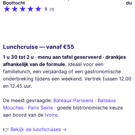
Boottocht
du 
5
(1)
Lunchcruise — vanaf €55
1 u 30 tot 2 u · menu aan tafel geserveerd · drankjes
afhankelijk van de formule.
Ideaal voor een
familielunch, een verjaardag of een gastronomische
onderbreking tijdens een weekend. Vertrek tussen 12.00
en 12.45 uur.
De meest gevraagde:
Bateaux Parisiens
·
Bateaux
Mouches
·
Paris Seine
· goede bistronomische keuze
aan boord van de
Ivoire
.
👉
Bekijk de lunchcruises →