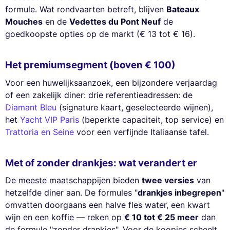
formule. Wat rondvaarten betreft, blijven
Bateaux
Mouches
en de
Vedettes du Pont Neuf
de
goedkoopste opties op de markt (€ 13 tot € 16).
Het premiumsegment (boven € 100)
Voor een huwelijksaanzoek, een bijzondere verjaardag
of een zakelijk diner: drie referentieadressen: de
Diamant Bleu
(signature kaart, geselecteerde wijnen),
het
Yacht VIP Paris
(beperkte capaciteit, top service) en
Trattoria en Seine
voor een verfijnde Italiaanse tafel.
Met of zonder drankjes: wat verandert er
De meeste maatschappijen bieden
twee versies
van
hetzelfde diner aan. De formules "
drankjes inbegrepen
"
omvatten doorgaans een halve fles water, een kwart
wijn en een koffie — reken op
€ 10 tot € 25 meer
dan
de formule "zonder drankjes". Voor de koopjes scheelt