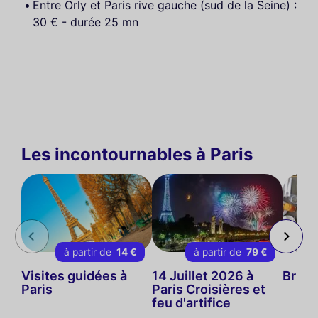
Entre Orly et Paris rive gauche (sud de la Seine) :
30 € - durée 25 mn
Les incontournables à Paris
à partir de
14 €
à partir de
79 €
Visites guidées à
14 Juillet 2026 à
Brunc
Paris
Paris Croisières et
feu d'artifice