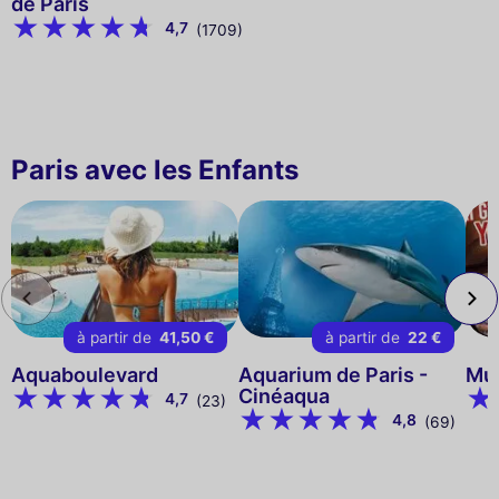
de Paris
4,7
(1709)
Paris avec les Enfants
à partir de
41,50 €
à partir de
22 €
Aquaboulevard
Aquarium de Paris -
Mu
Cinéaqua
4,7
(23)
4,8
(69)