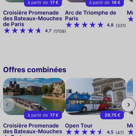
à partir de
17 €
à partir de
16 €
Croisière Promenade
Arc de Triomphe de
Mus
des Bateaux-Mouches
Paris
de Paris
4,8
(331)
4,7
(1709)
Offres combinées
à partir de
17 €
29,75 €
Croisière Promenade
Open Tour
Mus
des Bateaux-Mouches
4,5
(47)