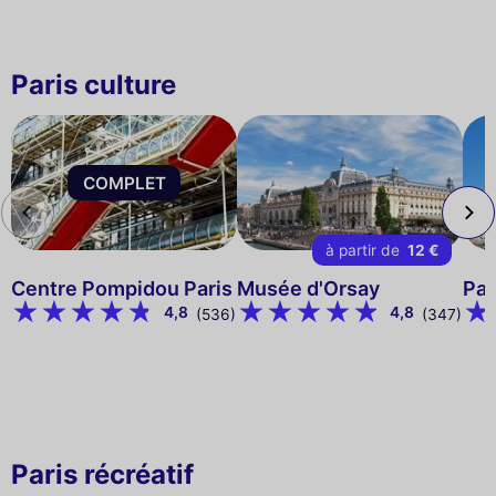
Paris culture
COMPLET
à partir de
12 €
Centre Pompidou Paris
Musée d'Orsay
Pan
4,8
4,8
(536)
(347)
Paris récréatif