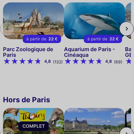
à partir de
22 €
à partir de
22 €
Parc Zoologique de
Aquarium de Paris -
Bal
Paris
Cinéaqua
GE
4,8
4,8
(132)
(69)
Hors de Paris
COMPLET