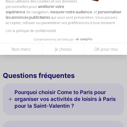
Nous utilisons des cookies et vos données
Très bien très bonne promenade avec du soleil.
personnelles pour
améliorer votre
expérience
de navigation,
mesurer notre audience
, et
personnaliser
les annonces publicitaires
qui vous sont présentées. Vous pouvez
Roberto V.
accepter, refuser ou paramétrer vos préférences à tout moment.
24 avril 2026
Lire la politique de confidentialité
Durée ideale, faculité pour acheter les tickets
Consentements certifiés par
Non merci
Je choisis
OK pour moi
Questions fréquentes
Pourquoi choisir Come to Paris pour
organiser vos activités de loisirs à Paris
pour la Saint-Valentin ?