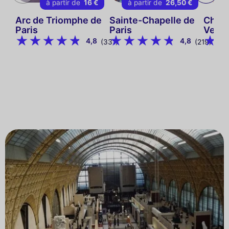
à partir de
16 €
à partir de
26,50 €
Arc de Triomphe de
Sainte-Chapelle de
Châte
Paris
Paris
Versa
4,8
4,8
(331)
(219)