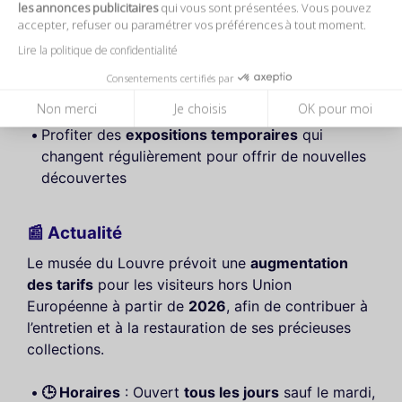
les annonces publicitaires
qui vous sont présentées. Vous pouvez
accepter, refuser ou paramétrer vos préférences à tout moment.
Admirer des œuvres emblématiques telles que
La Liberté guidant le peuple
,
La Vénus de Milo
,
Lire la politique de confidentialité
et bien sûr
La Joconde
Consentements certifiés par
Flâner dans les
salles d’Antiquités égyptiennes
,
Non merci
Je choisis
OK pour moi
l’une des plus grandes collections au monde
Profiter des
expositions temporaires
qui
changent régulièrement pour offrir de nouvelles
découvertes
📰 Actualité
Le musée du Louvre prévoit une
augmentation
des tarifs
pour les visiteurs hors Union
Européenne à partir de
2026
, afin de contribuer à
l’entretien et à la restauration de ses précieuses
collections.
🕒 Horaires
: Ouvert
tous les jours
sauf le mardi,