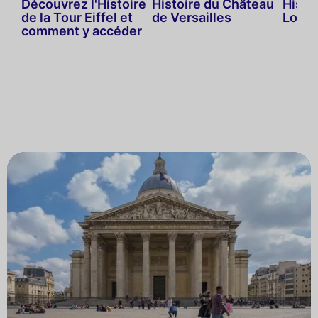
Découvrez l'Histoire
Histoire du Château
Histo
de la Tour Eiffel et
de Versailles
Louvr
comment y accéder