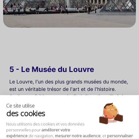
5 - Le Musée du Louvre
Le Louvre, l'un des plus grands musées du monde,
est un véritable trésor de l'art et de l'histoire.
Ancienne résidence royale, il abrite aujourd’hui des
collections inestimables, allant de l’Antiquité
Ce site utilise
des cookies
égyptienne aux œuvres de la Renaissance, dont la
célèbre
Joconde
de Léonard de Vinci.
Nous utilisons des cookies et vos données
personnelles pour
améliorer votre
expérience
de navigation,
mesurer notre audience
, et
personnaliser
✨ Expériences incontournables