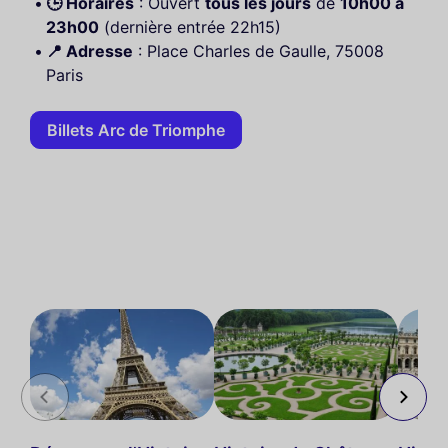
🕒 Horaires
: Ouvert
tous les jours
de
10h00 à
23h00
(dernière entrée 22h15)
📍 Adresse
: Place Charles de Gaulle, 75008
Paris
Billets Arc de Triomphe