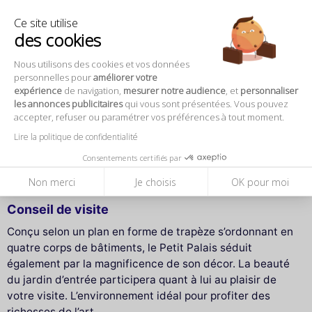
artistique, membres de l'ICOM et l'ICOMOS)
Ce site utilise
Carte Paris Musées
des cookies
Fonctionnaires de la Ville de Paris et les élus parisiens
en activité ou à la retraite
Nous utilisons des cookies et vos données
Étudiants de l'INALCO
personnelles pour
améliorer votre
Les groupes d'élèves des ateliers des Beaux-Arts de la
expérience
de navigation,
mesurer notre audience
, et
personnaliser
les annonces publicitaires
qui vous sont présentées. Vous pouvez
Ville de Paris et leur accompagnateur (10 personnes
accepter, refuser ou paramétrer vos préférences à tout moment.
minimum)
Étudiants en art, en histoire de l'art ou en archéologie
Lire la politique de confidentialité
Association internationale des critiques d'art
Consentements certifiés par
Habitants de la Ville de Rome qui est jumelée avec Paris
Non merci
Je choisis
OK pour moi
Conseil de visite
Conçu selon un plan en forme de trapèze s’ordonnant en
quatre corps de bâtiments, le Petit Palais séduit
également par la magnificence de son décor. La beauté
du jardin d’entrée participera quant à lui au plaisir de
votre visite. L’environnement idéal pour profiter des
richesses de l’art.