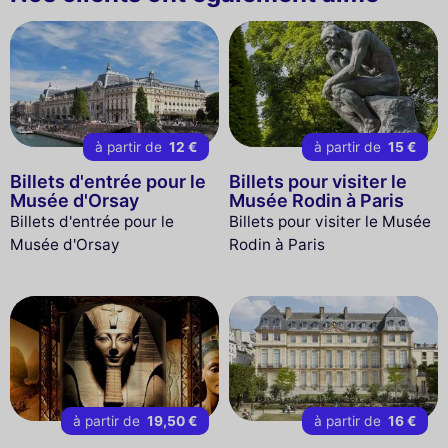
à partir de
12 €
à partir de
15 €
Billets d'entrée pour le
Billets pour visiter le
Musée d'Orsay
Musée Rodin à Paris
Billets d'entrée pour le
Billets pour visiter le Musée
Musée d'Orsay
Rodin à Paris
à partir de
19,50 €
à partir de
16 €