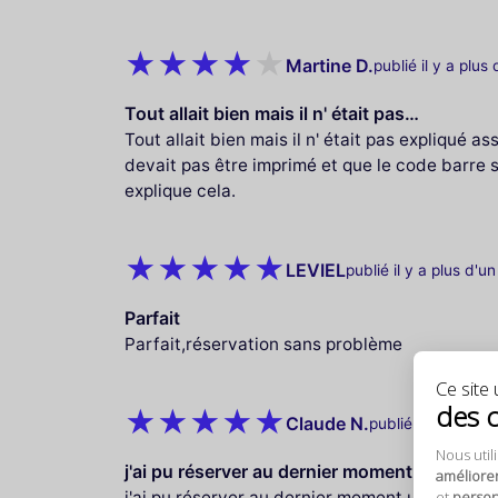
Martine D.
publié il y a plus
Tout allait bien mais il n' était pas…
Tout allait bien mais il n' était pas expliqué a
devait pas être imprimé et que le code barre su
explique cela.
LEVIEL
publié il y a plus d'u
Parfait
Parfait,réservation sans problème
Ce site u
des 
Claude N.
publié il y a plus 
Nous util
j'ai pu réserver au dernier moment une…
améliore
j'ai pu réserver au dernier moment une entrée 
et
personn