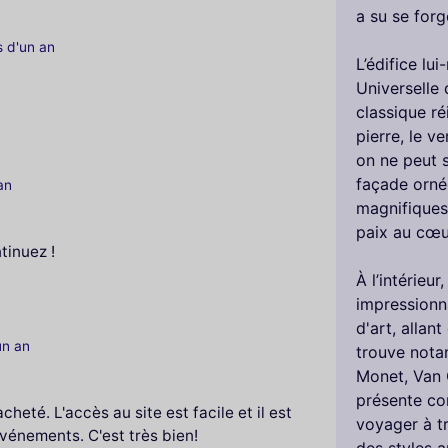
a su se forg
us d'un an
L’édifice lu
Universelle 
classique r
pierre, le v
on ne peut 
façade orné
 an
magnifiques 
paix au cœur
tinuez !
À l’intérieur
impressionna
d'art, allan
'un an
trouve nota
Monet, Van 
présente co
acheté. L'accès au site est facile et il est
voyager à tr
événements. C'est très bien!