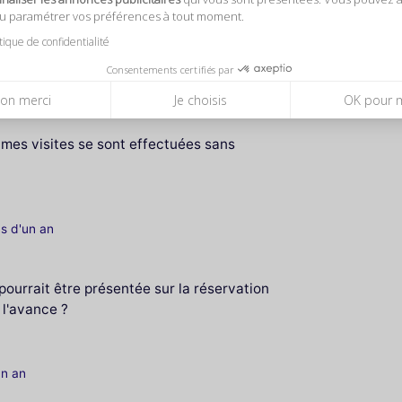
ou paramétrer vos préférences à tout moment.
itique de confidentialité
Consentements certifiés par
un an
on merci
Je choisis
OK pour 
r mes visites se sont effectuées sans
lus d'un an
pourrait être présentée sur la réservation
à l'avance ?
un an