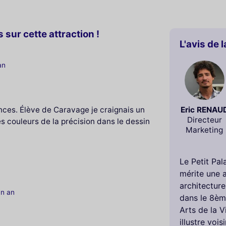
 sur cette attraction !
L'avis de 
an
nces. Élève de Caravage je craignais un
Eric RENAU
Directeur
es couleurs de la précision dans le dessin
Marketing
Le Petit Pal
mérite une a
architecture
un an
dans le 8èm
Arts de la V
illustre vois