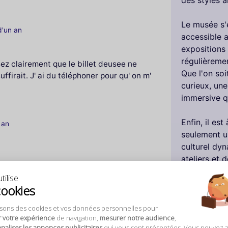
des styles a
Le musée s'
 d'un an
accessible 
expositions
régulièreme
ssez clairement que le billet deusee ne
Que l'on so
ffirait. J' ai du téléphoner pour qu' on m'
curieux, une
immersive qu
Enfin, il est
n an
seulement un
culturel dy
ateliers et 
valorisation
tilise
Petit Palais
cookies
d'un an
désirent app
serait dom
isons des cookies et vos données personnelles pour
r votre expérience
de navigation,
mesurer notre audience
,
lors d’un séj
au Petit Palais pour
aliser les annonces publicitaires
qui vous sont présentées. Vous pouvez 