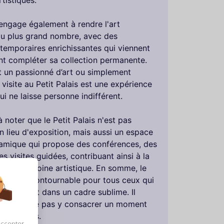
rtistiques.
engage également à rendre l'art
au plus grand nombre, avec des
 temporaires enrichissantes qui viennent
nt compléter sa collection permanente.
it un passionné d’art ou simplement
 visite au Petit Palais est une expérience
i ne laisse personne indifférent.
 à noter que le Petit Palais n'est pas
 lieu d'exposition, mais aussi un espace
namique qui propose des conférences, des
des visites guidées, contribuant ainsi à la
 du patrimoine artistique. En somme, le
 est un incontournable pour tous ceux qui
récier l’art dans un cadre sublime. Il
mage de ne pas y consacrer un moment
our à Paris.
accepter,