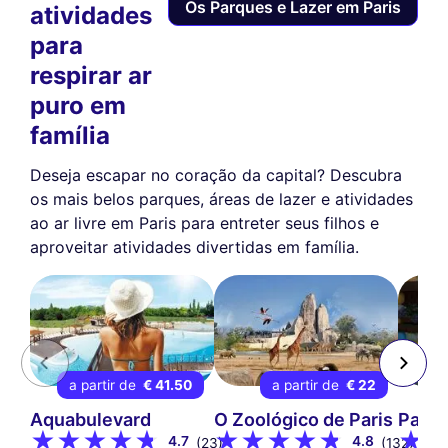
de navegação, medir a nossa audiência e personalizar os anúncios
Os Parques e Lazer em Paris
atividades
publicitários que lhe são apresentados. Pode aceitar, rejeitar ou gerir
para
as suas preferências a qualquer momento.
respirar ar
Consentimentos certificados por
puro em
Nunca!
Deixe-me ver
Ok para mim
família
Deseja escapar no coração da capital? Descubra
os mais belos parques, áreas de lazer e atividades
ao ar livre em Paris para entreter seus filhos e
aproveitar atividades divertidas em família.
a partir de
€ 41.50
a partir de
€ 22
Aquabulevard
O Zoológico de Paris
Parqu
4.7
4.8
(23)
(132)