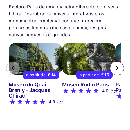
Explore Paris de uma maneira diferente com seus
filhos! Descubra os museus interativos e os
monumentos emblemáticos que oferecem
percursos lúdicos, oficinas e animações para
cativar pequenos e grandes.
a partir de
€ 14
a partir de
€ 15
a
Museu do Quai
Museu Rodin Paris
Para
Branly - Jacques
Paris
4.9
(12)
Chirac
4.8
(27)