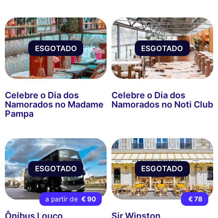
ESGOTADO
ESGOTADO
Celebre o Dia dos
Celebre o Dia dos
Namorados no Madame
Namorados no Noti Club
Pampa
ESGOTADO
ESGOTADO
a partir de
€ 90
€ 78
Ônibus Louco
Sir Winston