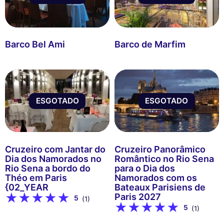
Barco Bel Ami
Barco de Marfim
ESGOTADO
ESGOTADO
Cruzeiro com Jantar do
Cruzeiro Panorâmico
Dia dos Namorados no
Romântico no Rio Sena
Rio Sena a bordo do
para o Dia dos
Théo em Paris
Namorados com os
{02_YEAR
Bateaux Parisiens de
Paris 2027
5
(1)
5
(1)