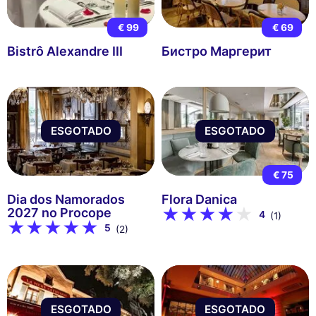
€ 99
€ 69
Bistrô Alexandre III
Бистро Маргерит
ESGOTADO
ESGOTADO
€ 75
Dia dos Namorados
Flora Danica
2027 no Procope
4
(1)
5
(2)
ESGOTADO
ESGOTADO