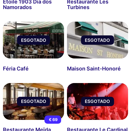
Étoile 1903 Dia dos
Restaurante Les
Namorados
Turbines
ESGOTADO
ESGOTADO
Féria Café
Maison Saint-Honoré
ESGOTADO
ESGOTADO
€ 69
Restaurante Meïda
Restaurante Le Cardinal