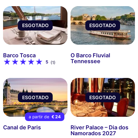
ESGOTADO
ESGOTADO
Barco Tosca
O Barco Fluvial
Tennessee
5
(1)
ESGOTADO
ESGOTADO
a partir de
€ 24
Canal de Paris
River Palace – Dia dos
Namorados 2027