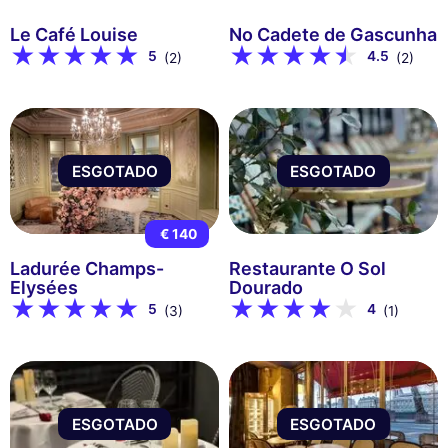
Le Café Louise
No Cadete de Gascunha
5
4.5
(2)
(2)
ESGOTADO
ESGOTADO
€ 140
Ladurée Champs-
Restaurante O Sol
Elysées
Dourado
5
4
(3)
(1)
ESGOTADO
ESGOTADO