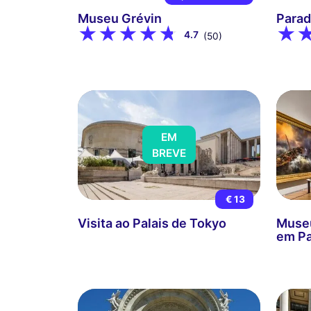
Museu Grévin
Parad
4.7
(50)
EM
BREVE
€ 13
Visita ao Palais de Tokyo
Museu
em Pa