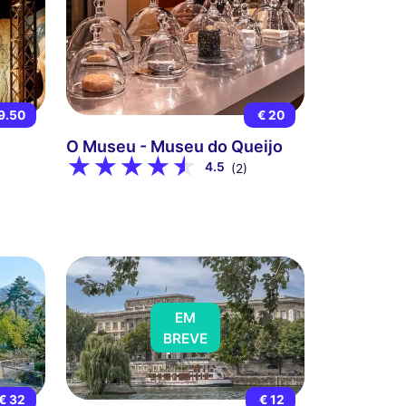
9.50
€ 20
O Museu - Museu do Queijo
4.5
(2)
EM
BREVE
€ 32
€ 12