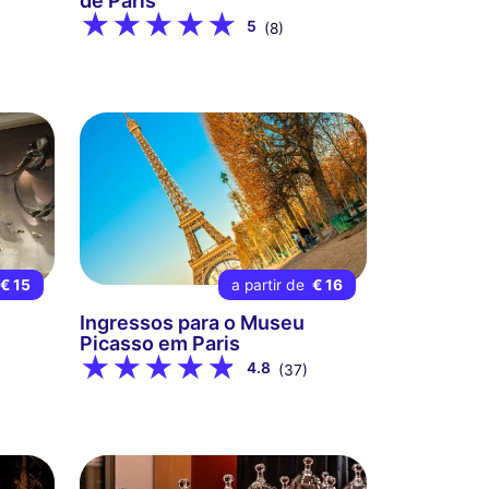
de Paris
5
(8)
€ 15
a partir de
€ 16
Ingressos para o Museu
Picasso em Paris
4.8
(37)