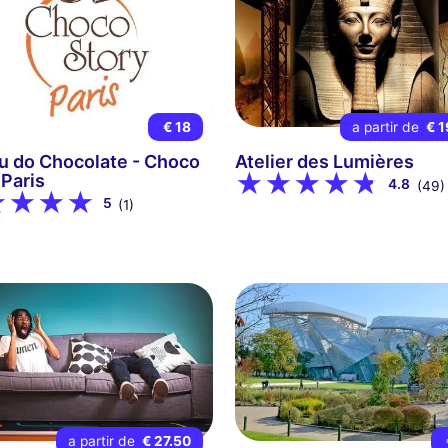
€ 18
a partir de
€ 1
 do Chocolate - Choco
Atelier des Lumières
 Paris
4.8
(49)
5
(1)
a partir de
€ 27.50