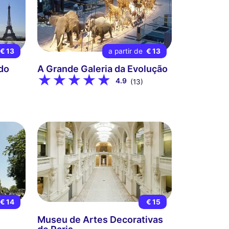
€ 13
a partir de
€ 13
 do
A Grande Galeria da Evolução
4.9
(13)
€ 14
€ 15
Museu de Artes Decorativas