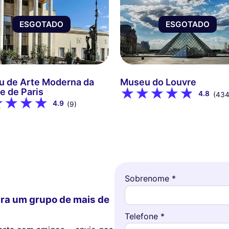
ESGOTADO
ESGOTADO
 de Arte Moderna da
Museu do Louvre
e de Paris
4.8
(434
4.9
(9)
Sobrenome *
ra um grupo de mais de
Telefone *