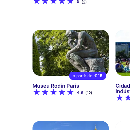
5
(2)
a partir de
€ 15
Museu Rodin Paris
Cidad
Indús
4.9
(12)