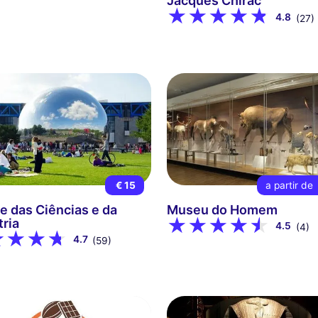
Jacques Chirac
4.8
(27)
€ 15
a partir de
e das Ciências e da
Museu do Homem
tria
4.5
(4)
4.7
(59)