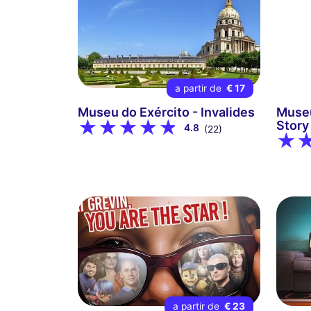
a partir de
€ 17
Museu do Exército - Invalides
Museu
Story
4.8
(22)
a partir de
€ 23