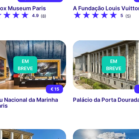
ox Museum Paris
A Fundação Louis Vuitto
4.9
5
(8)
(5)
EM
EM
BREVE
BREVE
€ 15
 Nacional da Marinha
Palácio da Porta Dourad
ris