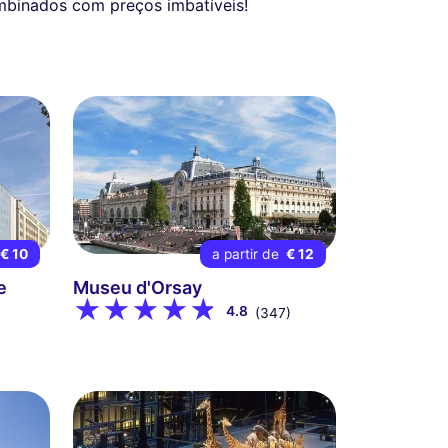
ombinados com preços imbatíveis!
€ 10
a partir de
€ 12
e
Museu d'Orsay
4.8
(347)