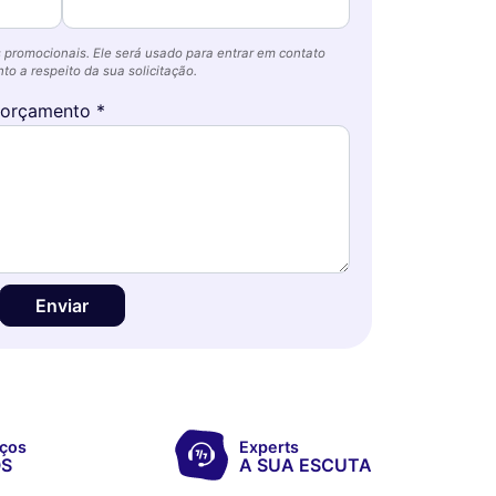
 promocionais. Ele será usado para entrar em contato
o a respeito da sua solicitação.
 orçamento *
Enviar
ços
Experts
OS
A SUA ESCUTA