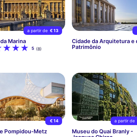
a partir de
€ 13
 da Marina
Cidade da Arquitetura e
Patrimônio
5
(8)
€ 14
a partir de
re Pompidou-Metz
Museu do Quai Branly -