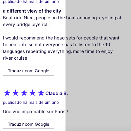
publicado há mais de um ano
a different view of the city
Boat ride Nice, people on the boat annoying > yelling at
every bridge :eye roll:
I would recommend the head sets for people that want
to hear info so not everyone has to listen to the 10
languages repeating everything. more time to enjoy
river cruise
Traduzir com Google
Claudia B.
Este site utiliza
publicado há mais de um ano
cookies
Une vue imprenable sur Paris !
Utilizamos cookies e os seus dados
Traduzir com Google
pessoais para melhorar a sua experiência