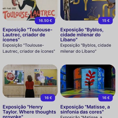
16.50 €
15 €
Exposição "Toulouse-
Exposição "Byblos,
Lautrec, criador de
cidade milenar do
ícones"
Líbano"
Exposição "Toulouse-
Exposição "Byblos, cidade
Lautrec, criador de ícones"
milenar do Líbano"
16 €
16 €
Exposição "Henry
Exposição "Matisse, a
Taylor. Where thoughts
sinfonia das cores"
provoke"
Exposição "Matisse, a