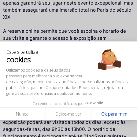
apenas garantirá seu lugar neste evento excepcional, mas
também assegurará uma imersão total no Paris do século
XIX.
A reserva online permite que você escolha o horário de
sua visita e garante o acesso à exposição sem
complicações. O Musée d'Orsay, sendo um destino
Este site utiliza
popular, pode ter horários de visitação muito concorridos,
cookies
especialmente durante os finais de semana ou nas férias
escolares. Ao reservar com antecedência, você garante
Utilizamos cookies e os seus dados
que poderá visitar a exposição na data e no horário mais
pessoais para melhorar a sua experiência
convenientes, evitando as longas filas.
de navegação, medir a nossa audiência e personalizar os anúncios
publicitários que lhe são apresentados. Pode aceitar, rejeitar ou
gerir as suas preferências a qualquer momento.
Informações práticas
Consentimentos certificados por
A exposição
Sargent. Os Anos Parisienses
estará aberta
Nunca!
Deixe-me ver
Ok para mim
de 23 de setembro de 2025 a 11 de janeiro de 2026. A
exposição poderá ser visitada todos os dias, exceto às
segundas-feiras, das 9h30 às 18h00. O horário de
funcionamento é prolongado até às 21h45 nas quintas-