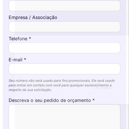
Este site utiliza
cookies
Empresa / Associação
Utilizamos cookies e os seus dados
pessoais para melhorar a sua experiência
de navegação, medir a nossa audiência e personalizar os anúncios
Telefone *
publicitários que lhe são apresentados. Pode aceitar, rejeitar ou
gerir as suas preferências a qualquer momento.
Consentimentos certificados por
E-mail *
Nunca!
Deixe-me ver
Ok para mim
Seu número não será usado para fins promocionais. Ele será usado
para entrar em contato com você para qualquer esclarecimento a
respeito da sua solicitação.
Descreva o seu pedido de orçamento *