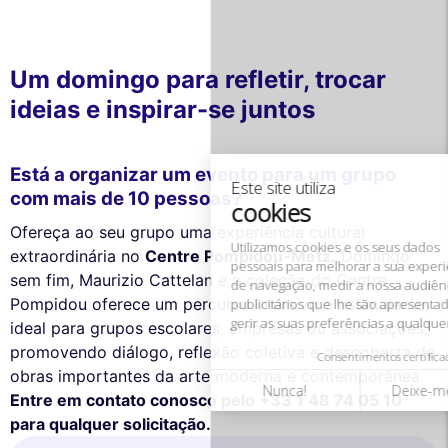
Este site utiliza
Um domingo para refletir, trocar
cookies
ideias e inspirar-se juntos
Utilizamos cookies e os seus dados
pessoais para melhorar a sua experiência
de navegação, medir a nossa audiência e personalizar os anúncios
Está a organizar um evento para um grupo
publicitários que lhe são apresentados. Pode aceitar, rejeitar ou
gerir as suas preferências a qualquer momento.
com mais de 10 pessoas?
Consentimentos certificados por
Ofereça ao seu grupo uma experiência cultural
extraordinária no
Centre Pompidou-Metz.
Domingo
Nunca!
Deixe-me ver
Ok para mim
sem fim, Maurizio Cattelan e a coleção do Centre
Pompidou oferece um percurso imersivo e estimulante,
ideal para grupos escolares, empresas ou associações,
promovendo diálogo, reflexão coletiva e descoberta de
obras importantes da arte moderna e contemporânea.
Entre em contato conosco pelo +33 1 48 74 05 10
para qualquer solicitação.