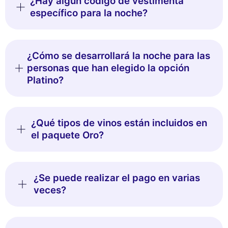
¿Hay algún código de vestimenta
específico para la noche?
¿Cómo se desarrollará la noche para las
personas que han elegido la opción
Platino?
¿Qué tipos de vinos están incluidos en
Este sitio web utiliza
el paquete Oro?
cookies
Utilizamos cookies y sus datos personales
para mejorar su experiencia de navegación,
¿Se puede realizar el pago en varias
medir nuestra audiencia y personalizar los anuncios publicitarios que
veces?
se le muestran. Puede aceptar, rechazar o gestionar sus preferencias
en cualquier momento.
Consentimientos certificados por