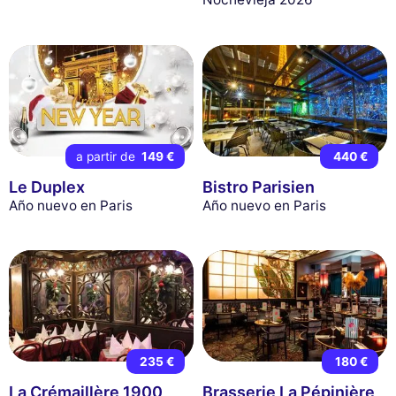
a partir de
149 €
440 €
Le Duplex
Bistro Parisien
Año nuevo en Paris
Año nuevo en Paris
235 €
180 €
La Crémaillère 1900
Brasserie La Pépinière