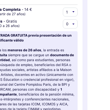
fa Completa
-
14 €
artir de 27 años)
is
-
Gratis
0 a 26 años)
RADA GRATUITA previa presentación de un
tificante válido
a los
menores de 26 años
, la entrada es
tuita
siempre que se cargue un
documento de
ntidad
, así como para estudiantes, personas
búsqueda de empleo, beneficiarios del RSA o
ayudas sociales, artistas afiliados a la Maison
 Artistes, docentes en activo (únicamente con
S Éducation o credencial profesional en vigor),
sonal del Centre Pompidou Paris, de la BPI y
 IRCAM, personas con discapacidad y
1
ompañante
, beneficiarios de la pensión mínima,
as-intérpretes y conferenciantes nacionales,
ulares de las tarjetas ICOM, ICOMOS y AICA,
ulares de la tarjeta CIMAM y periodistas.