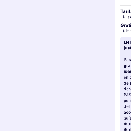
Tari
(a p
Grat
(de 
ENT
jus
Par
gra
ide
en 
de 
des
PAS
per
del
ac
guí
tit
tit