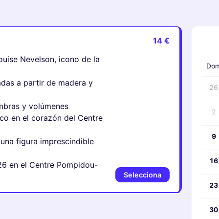
14 €
‹
uise Nevelson, icono de la
Do
adas a partir de madera y
26
ombras y volúmenes
2
ico en el corazón del Centre
9
una figura imprescindible
16
26 en el Centre Pompidou-
Selecciona
23
30