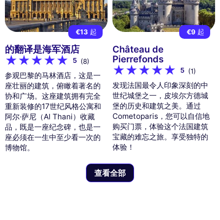
€13
起
€9
起
的翻译是海军酒店
Château de
Pierrefonds
5
(8)
5
(1)
参观巴黎的马林酒店，这是一
发现法国最令人印象深刻的中
座壮丽的建筑，俯瞰着著名的
世纪城堡之一，皮埃尔方德城
协和广场。这座建筑拥有完全
堡的历史和建筑之美。通过
重新装修的17世纪风格公寓和
Cometoparis，您可以自信地
阿尔·萨尼（Al Thani）收藏
购买门票，体验这个法国建筑
品，既是一座纪念碑，也是一
宝藏的难忘之旅。享受独特的
座必须在一生中至少看一次的
体验！
博物馆。
查看全部