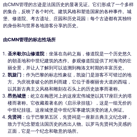
由CMN管理的古迹是法国历史的显著见证。它们形成了一个多样
的集合，反映了各个时代、建筑风格和塑造国家的各种事件。城
堡、修道院、考古遗址、庄园和历史花园：每个古迹都有其独特
的身份和与世界各地游客分享的历史。
由CMN管理的标志性场所
圣米歇尔山修道院
：坐落在岛屿之巅，修道院是一个历史悠久
的朝圣地和中世纪建筑的杰作。参观修道院提供了对海湾的壮
丽全景，并让人了解到可以追溯到梅洛文时期的丰富历史。
凯旋门
：作为巴黎的标志性象征，凯旋门是游客不可错过的地
方。为庆祝拿破仑的胜利而建，它位于香榭丽舍大道的西端，
以其新古典主义风格和雕刻在石头上的历史故事而著称。
昂热城堡
：屹立在梅恩河上的这座宏伟城堡以其17座巨大的塔
楼而著称。它收藏着著名的《启示录挂毯》，这是一组无价的
中世纪挂毯。这座城堡是中世纪军事建筑演变的迷人例证。
先贤祠
：位于巴黎第五区，先贤祠是一座新古典主义纪念碑，
致力于纪念塑造法国历史的杰出人物。以罗马先贤祠为灵感的
正面，它是一个纪念和敬意的场所。