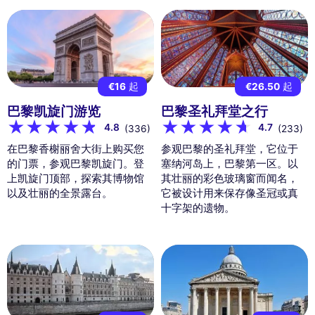
€16
起
€26.50
起
巴黎凯旋门游览
巴黎圣礼拜堂之行
4.8
4.7
(336)
(233)
在巴黎香榭丽舍大街上购买您
参观巴黎的圣礼拜堂，它位于
的门票，参观巴黎凯旋门。登
塞纳河岛上，巴黎第一区。以
上凯旋门顶部，探索其博物馆
其壮丽的彩色玻璃窗而闻名，
以及壮丽的全景露台。
它被设计用来保存像圣冠或真
十字架的遗物。