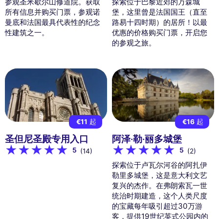
参观圣米歇尔山修道院。获取
探索位于巴黎近郊的万森城
所有信息并购买门票，参观诺
堡，这里曾是法国国王（直至
曼底和法国最具代表性的纪念
路易十四时期）的居所！以最
性建筑之一。
优惠的价格购买门票，开启您
的参观之旅。
€11
起
€16
起
圣但尼圣殿专用入口
阿泽·勒·丽多城堡
5
5
(14)
(2)
探索位于卢瓦尔河谷的阿扎伊
勒里多城堡，这是意大利文艺
复兴的杰作。在弗朗索瓦一世
统治时期建造，这个人类尺度
的宝藏每年吸引超过30万游
客，提供19世纪英式公园内的