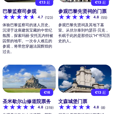
€13
起
€13
起
巴黎监察司参观
参观巴黎先贤祠的门票
4.7
4.8
(123)
(55)
体验巴黎监察司的迷人历史。
参观巴黎先贤祠及其地下墓
沉浸于这座建筑宝藏的中世纪
室。从伏尔泰到约瑟芬·贝克，
氛围，探索玛丽·安托瓦内特被
长眠于此的是那些以“H”书写历
囚禁的地牢。一次令人难忘的
史的人。
参观，将带您穿越法国辉煌的
过去。
€16
€13
起
圣米歇尔山修道院票务
文森城堡门票
4.8
4.8
(319)
(8)