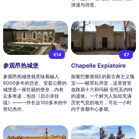
浪漫与诗意。
€14
€7
参观昂热城堡
Chapelle Expiatoire
参观昂热城堡就意味着融入
探索巴黎第8区的新古典主义瑰
6000多年的历史。安茹公爵的
宝——赎罪礼拜堂，这里曾安
城堡是一座壮丽的堡垒，内有
放路易十六和玛丽·安托瓦内特
众多奇迹，包括《启示录挂
的遗体。一个鲜为人知却充满
毯》——一件长达100多米的中
历史气息的地方，可在一小时
世纪杰作。
内于首都中心参观。