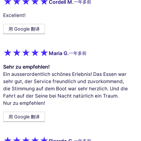
Cordell M.
一年多前
Excellent!
This website uses
cookies
用 Google 翻译
We use cookies and your personal data to enhance your browsing
experience, measure our audience, and personalize the ads shown to
you. You can accept, reject or manage your preferences at any time.
Maria G.
一年多前
Consents certified by
Sehr zu empfehlen!
Reject All
Cookies Settings
Accept and close
Ein ausserordentlich schönes Erlebnis! Das Essen war
sehr gut, der Service freundlich und zuvorkommend,
die Stimmung auf dem Boot war sehr herzlich. Und die
Fahrt auf der Seine bei Nacht natürlich ein Traum.
Nur zu empfehlen!
用 Google 翻译