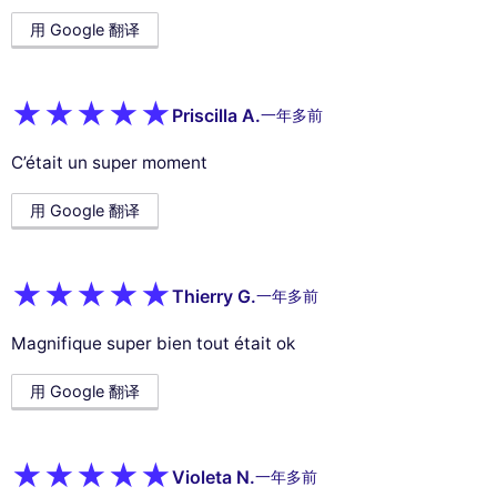
用 Google 翻译
Priscilla A.
一年多前
C’était un super moment
用 Google 翻译
Thierry G.
一年多前
Magnifique super bien tout était ok
用 Google 翻译
Violeta N.
一年多前