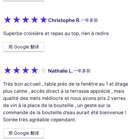
Christophe R.
一年多前
Superbe croisière et repas au top, rien à redire
用 Google 翻译
Nathalie L.
一年多前
Très bon accueil , table près de la fenêtre au 1 et étage
plus calme , accès direct à la terrasse apprécié , mais
qualité des mets médiocre et nous avons pris 2 verres
de vin à la place de la bouteille , un geste sur la
commande de la bouteille d’eau aurait été bienvenue !
Soirée très agréable cependant.
用 Google 翻译