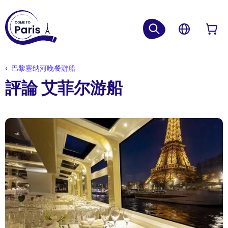
巴黎塞纳河晚餐游船
評論 艾菲尔游船