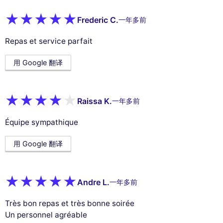
Frederic C.
一年多前
Repas et service parfait
用 Google 翻译
Raissa K.
一年多前
Équipe sympathique
用 Google 翻译
Andre L.
一年多前
Très bon repas et très bonne soirée
Un personnel agréable