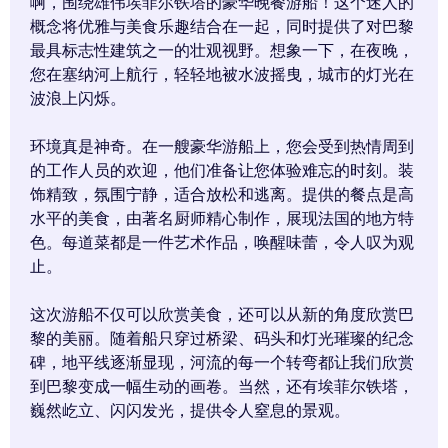
啊，围绕雄伟埃菲尔铁塔的豪华晚餐游船！这个迷人的
概念将优雅与美食乐趣结合在一起，同时提供了对巴黎
最具标志性建筑之一的壮观视野。想象一下，在夜晚，
您在塞纳河上航行，轻轻地被水波摇曳，城市的灯光在
波浪上闪烁。
环境真是神奇。在一艘豪华游船上，您会受到热情周到
的工作人员的欢迎，他们准备让您体验难忘的时刻。装
饰精致，氛围宁静，适合放松和逃离。提供的餐点是高
水平的美食，由著名厨师精心制作，展现法国的地方特
色。每道菜都是一件艺术作品，唤醒味蕾，令人叹为观
止。
这次游船不仅可以欣赏美食，还可以从新的角度欣赏巴
黎的美丽。随着船只穿过桥梁、码头和灯光璀璨的纪念
碑，地平线逐渐显现，河流的每一个转弯都让我们欣赏
到巴黎变成一幅生动的画卷。当然，还有埃菲尔铁塔，
巍然屹立、闪闪发光，提供令人窒息的景观。