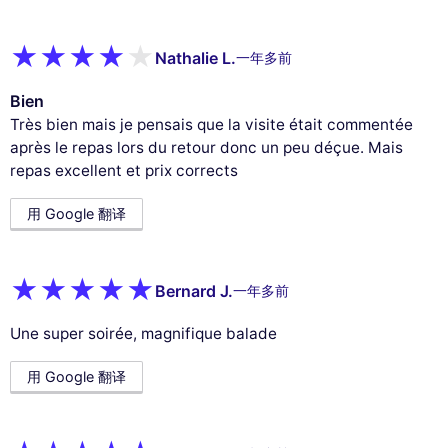
Nathalie L.
一年多前
Bien
Très bien mais je pensais que la visite était commentée
après le repas lors du retour donc un peu déçue. Mais
repas excellent et prix corrects
用 Google 翻译
Bernard J.
一年多前
Une super soirée, magnifique balade
用 Google 翻译