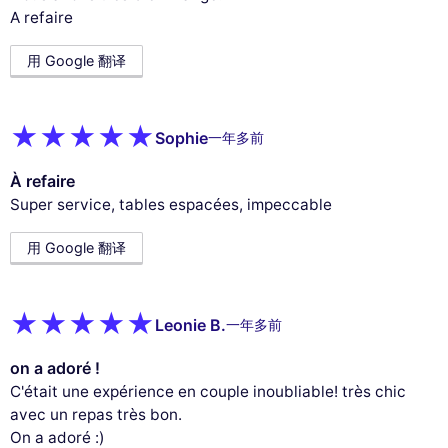
A refaire
用 Google 翻译
Sophie
一年多前
À refaire
Super service, tables espacées, impeccable
用 Google 翻译
Leonie B.
一年多前
on a adoré !
C'était une expérience en couple inoubliable! très chic
avec un repas très bon.
On a adoré :)