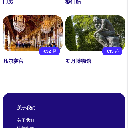
门房
穆什船
€32
起
€15
起
凡尔赛宫
罗丹博物馆
关于我们
关于我们