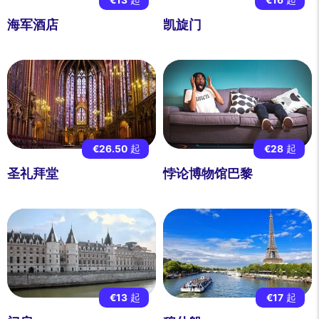
海军酒店
凯旋门
€26.50
起
€28
起
圣礼拜堂
悖论博物馆巴黎
€13
起
€17
起