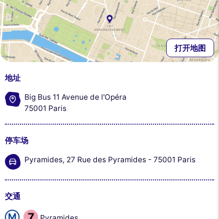
打开地图
地址
Big Bus 11 Avenue de l'Opéra
75001 Paris
停车场
Pyramides, 27 Rue des Pyramides - 75001 Paris
交通
Pyramides