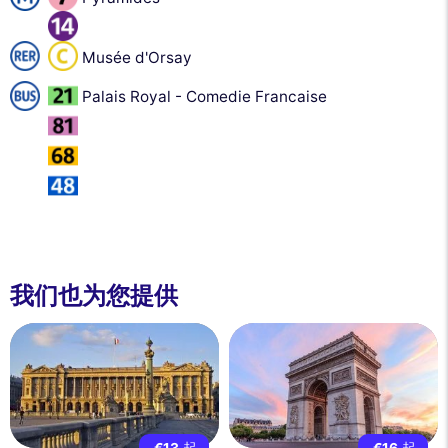
Musée d'Orsay
Palais Royal - Comedie Francaise
我们也为您提供
€13
起
€16
起