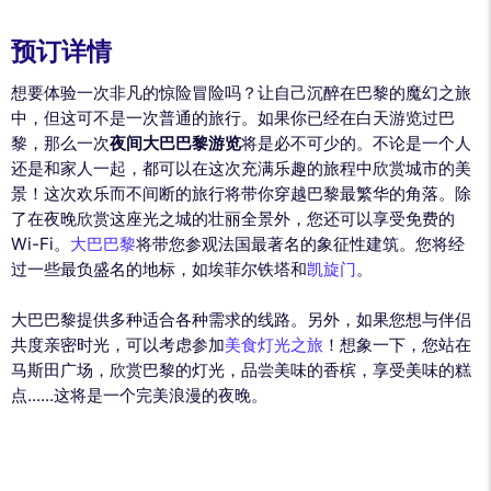
预订详情
想要体验一次非凡的惊险冒险吗？让自己沉醉在巴黎的魔幻之旅
中，但这可不是一次普通的旅行。如果你已经在白天游览过巴
黎，那么一次
夜间大巴巴黎游览
将是必不可少的。不论是一个人
还是和家人一起，都可以在这次充满乐趣的旅程中欣赏城市的美
景！这次欢乐而不间断的旅行将带你穿越巴黎最繁华的角落。除
了在夜晚欣赏这座光之城的壮丽全景外，您还可以享受免费的
Wi-Fi。
大巴巴黎
将带您参观法国最著名的象征性建筑。您将经
过一些最负盛名的地标，如埃菲尔铁塔和
凯旋门
。
大巴巴黎提供多种适合各种需求的线路。另外，如果您想与伴侣
共度亲密时光，可以考虑参加
美食灯光之旅
！想象一下，您站在
马斯田广场，欣赏巴黎的灯光，品尝美味的香槟，享受美味的糕
点......这将是一个完美浪漫的夜晚。