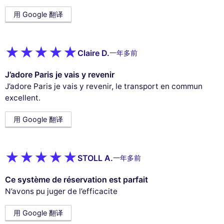
用 Google 翻译
Claire D.
一年多前
J’adore Paris je vais y revenir
J’adore Paris je vais y revenir, le transport en commun
excellent.
用 Google 翻译
STOLL A.
一年多前
Ce système de réservation est parfait
N’avons pu juger de l’efficacite
用 Google 翻译