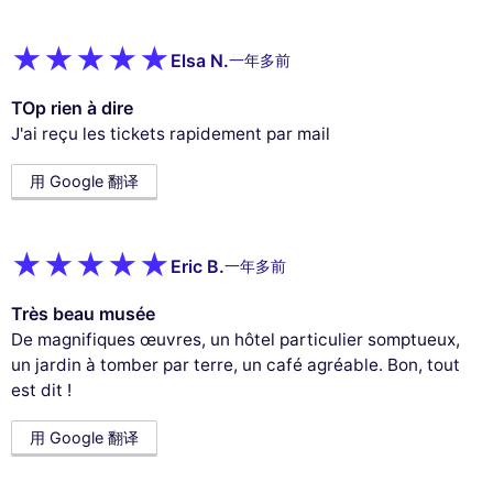
Elsa N.
一年多前
TOp rien à dire
J'ai reçu les tickets rapidement par mail
用 Google 翻译
Eric B.
一年多前
Très beau musée
De magnifiques œuvres, un hôtel particulier somptueux,
un jardin à tomber par terre, un café agréable. Bon, tout
est dit !
用 Google 翻译