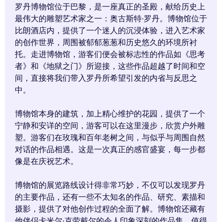
罗丹博物馆位于巴黎，是一座真正的圣殿，献给历史上
最伟大的雕塑艺术家之一：奥古斯特·罗丹。博物馆位于
比朗酒店内，提供了一个迷人的沉浸体验，进入艺术家
的创作世界，周围被郁郁葱葱和历史悠久的环境所衬
托。走进博物馆，游客们便会被标志性的作品如《思考
者》和《地狱之门》所迎接，这些作品超越了时间和空
间，直接将我们带入罗丹所希望引发的内省与反思之
中。
博物馆本身的建筑，加上精心维护的花园，提供了一个
宁静和安详的空间，游客可以在这里漫步，欣赏户外雕
塑。游客们在玫瑰和百年老树之间，与似乎与周围自然
对话的作品相遇。这是一次真正的感官盛宴，每一步都
像是在庆祝艺术。
博物馆的展览路线设计得非常巧妙，不仅可以发现罗丹
的主要作品，还有一些不太知名的作品、研究、素描和
摄影，提供了对他创作过程的全面了解。博物馆还藏有
他伴侣卡米尔·克劳戴尔的令人印象深刻的作品集，值得