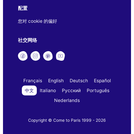
配置
您对 cookie 的偏好
社交网络
Français
English
Deutsch
Español
中文
Italiano
Русский
Português
Nederlands
Copyright © Come to Paris 1999 - 2026