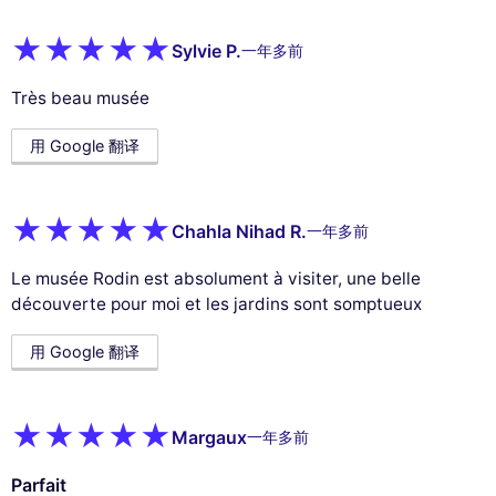
Sylvie P.
一年多前
Très beau musée
用 Google 翻译
Chahla Nihad R.
一年多前
Le musée Rodin est absolument à visiter, une belle
découverte pour moi et les jardins sont somptueux
用 Google 翻译
Margaux
一年多前
Parfait