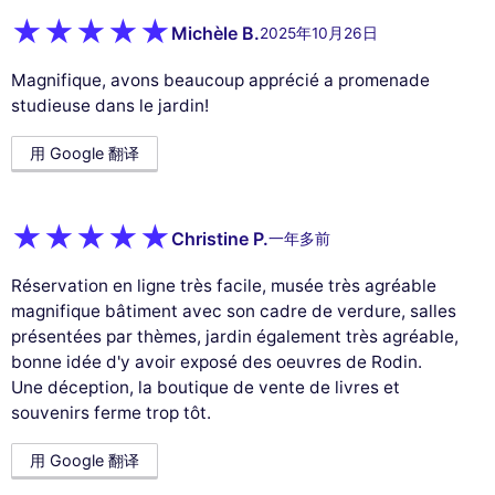
Michèle B.
2025年10月26日
Magnifique, avons beaucoup apprécié a promenade
studieuse dans le jardin!
用 Google 翻译
Christine P.
一年多前
Réservation en ligne très facile, musée très agréable
magnifique bâtiment avec son cadre de verdure, salles
présentées par thèmes, jardin également très agréable,
bonne idée d'y avoir exposé des oeuvres de Rodin.
Une déception, la boutique de vente de livres et
souvenirs ferme trop tôt.
用 Google 翻译