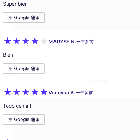
This website uses
Super bien
cookies
用 Google 翻译
We use cookies and your personal data to
enhance your browsing experience,
measure our audience, and personalize the ads shown to you. You
can accept, reject or manage your preferences at any time.
MARYSE N.
一年多前
Consents certified by
Bien
Reject All
Cookies Settings
Accept and close
用 Google 翻译
Vanessa A.
一年多前
Todo genial!
用 Google 翻译