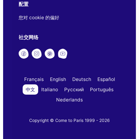
配置
您对 cookie 的偏好
社交网络
Français
English
Deutsch
Español
中文
Italiano
Русский
Português
Nederlands
Copyright © Come to Paris 1999 - 2026