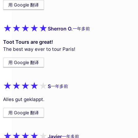
用 Google 翻译
Sherron O.
一年多前
Toot Tours are great!
The best way ever to tour Paris!
用 Google 翻译
S
一年多前
Alles gut geklappt.
用 Google 翻译
Javier
一年多前