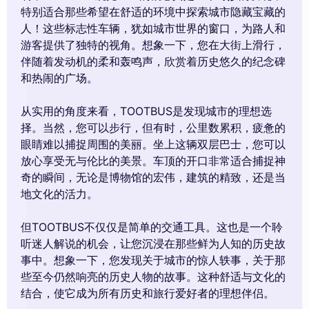
特别适合那些希望在舒适的环境中探索城市隐藏宝藏的
人！这些标志性车辆，犹如城市世界的窗口，为路人和
游客提供了独特的视角。想象一下，您在大街上滑行，
伴随着发动机的柔和轰鸣声，欣赏着历史悠久的纪念碑
和热闹的广场。
从实用的角度来看，TOOTBUS是发现城市的理想选
择。当然，您可以步行，但有时，公里数累积，疲惫的
眼睛难以捕捉周围的美丽。坐上这辆双层巴士，您可以
放心享受无与伦比的美景。车顶的开口非常适合捕捉神
奇的瞬间，无论是博物馆的宏伟，建筑的精致，还是当
地文化的活力。
但TOOTBUS不仅仅是简单的交通工具。这也是一个聆
听迷人解说的机会，让您沉浸在那些鲜为人知的历史故
事中。想象一下，您发现关于城市的惊人轶事，关于那
些至今仍然响亮的历史人物的故事。这种舒适与文化的
结合，使它成为所有历史和旅行爱好者的理想伴侣。